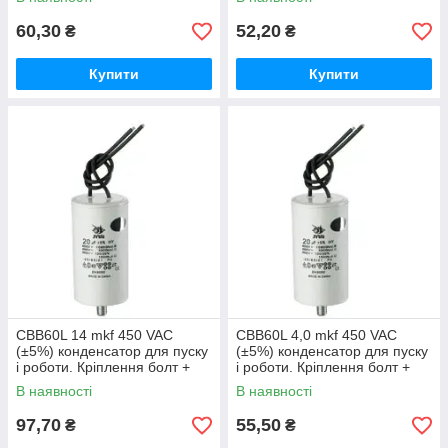
60,30
52,20
₴
₴
Купити
Купити
CBB60L 14 mkf 450 VAC
CBB60L 4,0 mkf 450 VAC
(±5%) конденсатор для пуску
(±5%) конденсатор для пуску
і роботи. Кріплення болт +
і роботи. Кріплення болт +
дроти (40*70 mm)
дроти (30*57 mm)
В наявності
В наявності
97,70
55,50
₴
₴