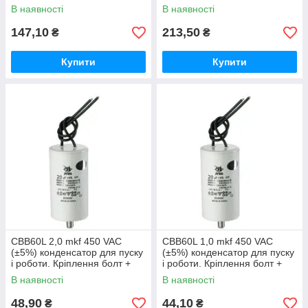
дроти (45*95 mm)
дроти (50*106 mm)
В наявності
В наявності
147,10
213,50
₴
₴
Купити
Купити
CBB60L 2,0 mkf 450 VAC
CBB60L 1,0 mkf 450 VAC
(±5%) конденсатор для пуску
(±5%) конденсатор для пуску
і роботи. Кріплення болт +
і роботи. Кріплення болт +
дроти (30*57 mm)
дроти (30*57 mm)
В наявності
В наявності
48,90
44,10
₴
₴