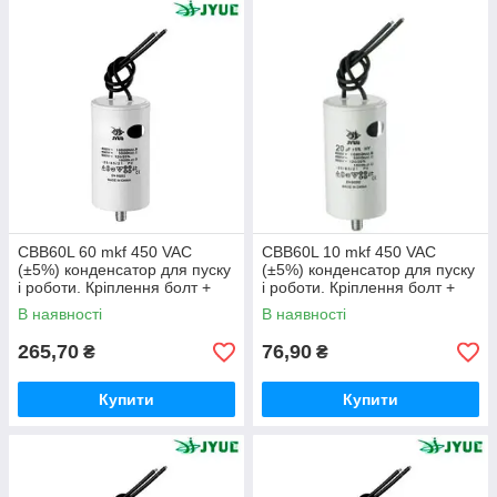
CBB60L 60 mkf 450 VAC
CBB60L 10 mkf 450 VAC
(±5%) конденсатор для пуску
(±5%) конденсатор для пуску
і роботи. Кріплення болт +
і роботи. Кріплення болт +
дроти (50*120 mm)
дроти (35*65 mm)
В наявності
В наявності
265,70
76,90
₴
₴
Купити
Купити