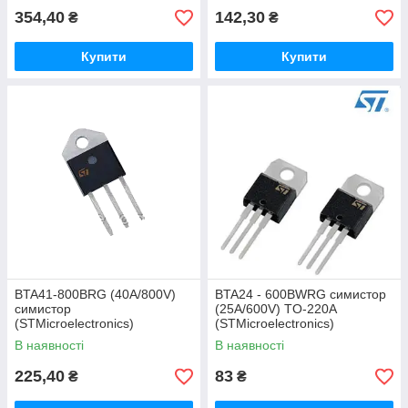
354,40
142,30
₴
₴
Купити
Купити
BTA41-800BRG (40A/800V)
BTA24 - 600BWRG симистор
симистор
(25A/600V) TO-220A
(STMicroelectronics)
(STMicroelectronics)
В наявності
В наявності
225,40
83
₴
₴