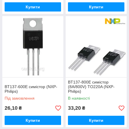
Купити
Купити
BT137-800E симістор
BT137-600E симістор (NXP-
(8A/800V) TO220A (NXP-
Philips)
Philips)
Під замовлення
В наявності
26,10
33,20
₴
₴
Купити
Купити