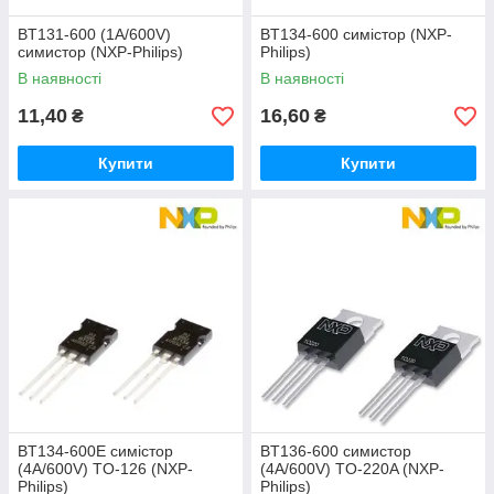
BT131-600 (1A/600V)
BT134-600 симістор (NXP-
симистор (NXP-Philips)
Philips)
В наявності
В наявності
11,40
16,60
₴
₴
Купити
Купити
BT134-600E симістор
BT136-600 симистор
(4A/600V) TO-126 (NXP-
(4A/600V) TO-220A (NXP-
Philips)
Philips)