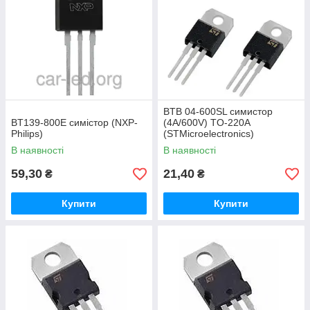
BTB 04-600SL симистор
BT139-800E симістор (NXP-
(4A/600V) TO-220A
Philips)
(STMicroelectronics)
В наявності
В наявності
59,30
21,40
₴
₴
Купити
Купити