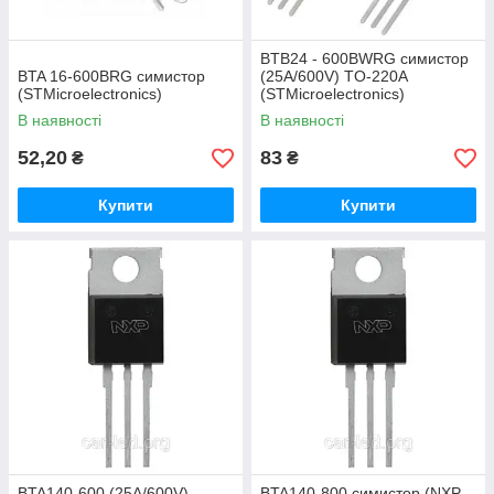
BTB24 - 600BWRG симистор
BTA 16-600BRG симистор
(25A/600V) TO-220A
(STMicroelectronics)
(STMicroelectronics)
В наявності
В наявності
52,20
83
₴
₴
Купити
Купити
BTA140-600 (25A/600V)
BTA140-800 симистор (NXP-