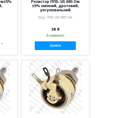
кОм±5%
Резистор ППБ-1В 680 Ом
й,
±5% змінний, дротовий,
регулювальний
м
ППБ-1В 680 Ом
38 ₴
В наявності
Купити