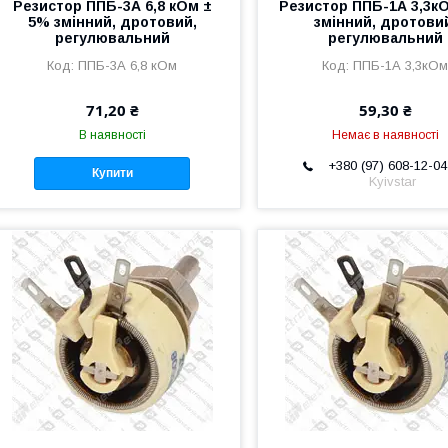
Резистор ППБ-3А 6,8 кОм ±
Резистор ППБ-1А 3,3
5% змінний, дротовий,
змінний, дротови
регулювальний
регулювальний
ППБ-3А 6,8 кОм
ППБ-1А 3,3кО
71,20 ₴
59,30 ₴
В наявності
Немає в наявності
+380 (97) 608-12-04
Купити
Kyivstar