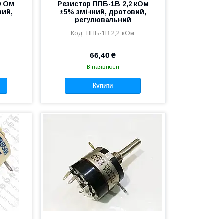
0 Ом
Резистор ППБ-1В 2,2 кОм
вий,
±5% змінний, дротовий,
регулювальний
м
ППБ-1В 2,2 кОм
66,40 ₴
В наявності
Купити