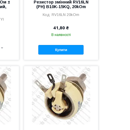
кОм ±
Резистор змінний RV16LN
ий,
(PH) B10K-15KQ, 20kOm
RV16LN 20kOm
YI
41,80 ₴
В наявності
Купити