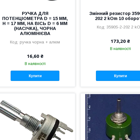
РУЧКА ДЛЯ
Змінний резистор 359
ПОТЕНЦІОМЕТРА D = 15 ММ,
202 2 kOm 10 оборо
H = 17 ММ, НА ВІСЬ D = 6 ММ
3590S-2-202 2 k
(НАСІЧКА), ЧОРНА
АЛЮМІНІЄВА
173,20 ₴
ручка чорна + алюм
В наявності
16,60 ₴
В наявності
Купити
Купити