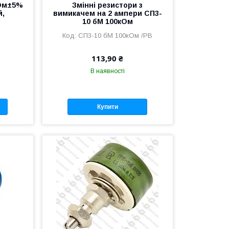
 Ом±5%
Змінні резистори з
й,
вимикачем на 2 ампери СП3-
10 бМ 100кОм
м
СП3-10 бМ 100кОм /PB
113,90 ₴
В наявності
Купити