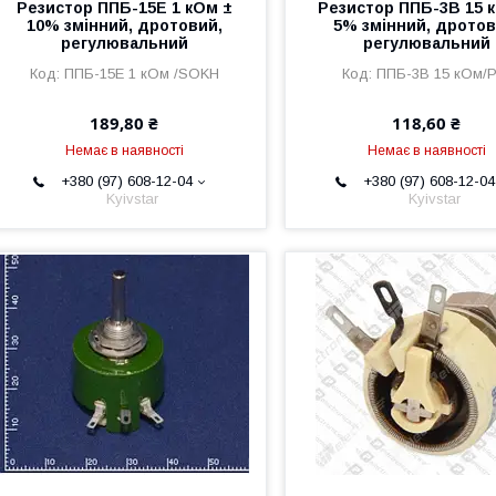
Резистор ППБ-15Е 1 кОм ±
Резистор ППБ-3В 15 
10% змінний, дротовий,
5% змінний, дротов
регулювальний
регулювальний
ППБ-15Е 1 кОм /SOKH
ППБ-3В 15 кОм/P
189,80 ₴
118,60 ₴
Немає в наявності
Немає в наявності
+380 (97) 608-12-04
+380 (97) 608-12-04
Kyivstar
Kyivstar