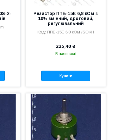
0S-2-
Резистор ППБ-15Е 6,8 кОм ±
тів
10% змінний, дротовий,
регулювальний
Om
ППБ-15Е 6.8 кОм /SOKH
225,40 ₴
В наявності
Купити