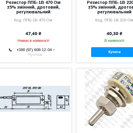
Резистор ППБ-1В 470 Ом
Резистор ППБ-1В 22
±5% змінний, дротовий,
±5% змінний, дрото
регулювальний
регулювальний
ППБ-1В 470 Ом
ППБ-1В 220 О
47,40 ₴
40,30 ₴
Немає в наявності
В наявності
+380 (97) 608-12-04
Купити
Kyivstar