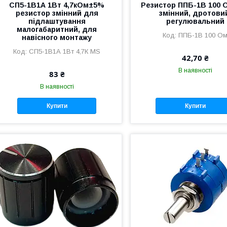
СП5-1В1А 1Вт 4,7кОм±5%
Резистор ППБ-1В 100
резистор змінний для
змінний, дротови
підлаштування
регулювальний
малогабаритний, для
ППБ-1В 100 О
навісного монтажу
СП5-1В1А 1Вт 4,7К MS
42,70 ₴
В наявності
83 ₴
В наявності
Купити
Купити