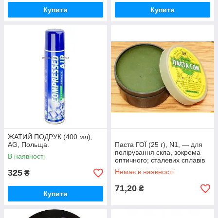
Купити
Купити
ЖАТИЙ ПОДРУК (400 мл),
AG, Польща.
Паста ГОЇ (25 г), N1, — для
полірування скла, зокрема
В наявності
оптичного; сталевих сплавів
325
Немає в наявності
₴
71,20
₴
Купити