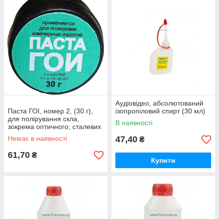
Аудіовідео, абсолютований
Паста ГОІ, номер 2, (30 г),
ізопропіловий спирт (30 мл)
для полірування скла,
В наявності
зокрема оптичного; сталевих
сплавів
Немає в наявності
47,40
₴
61,70
₴
Купити