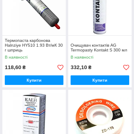
Термопаста карбонова
Halnziye HY510 1.93 Вт/мК 30
Очищувач контактів AG
г шприць
Termopasty Kontakt S 300 мл
В наявності
В наявності
118,60
332,10
₴
₴
Купити
Купити