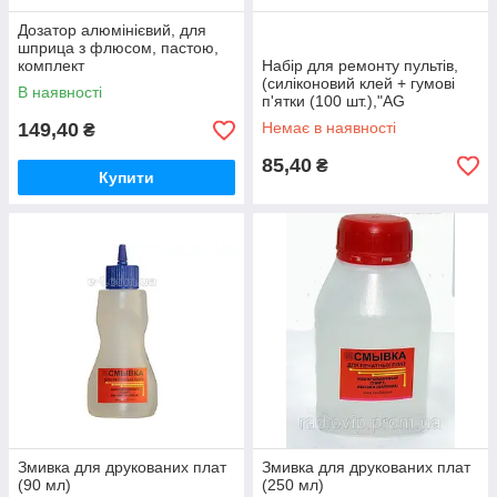
Дозатор алюмінієвий, для
шприца з флюсом, пастою,
комплект
Набір для ремонту пультів,
(силіконовий клей + гумові
В наявності
п'ятки (100 шт.),"AG
TermoPasty", Польща
149,40
Немає в наявності
₴
85,40
₴
Купити
Змивка для друкованих плат
Змивка для друкованих плат
(90 мл)
(250 мл)