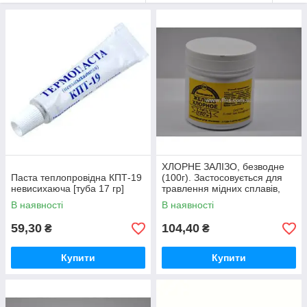
ХЛОРНЕ ЗАЛІЗО, безводне
Паста теплопровідна КПТ-19
(100г). Застосовується для
невисихаюча [туба 17 гр]
травлення мідних сплавів,
друкованих плат.
В наявності
В наявності
59,30
104,40
₴
₴
Купити
Купити