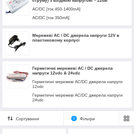
струму) з вхідною напругою ~ 220В
AC/DC [ток 450-1400mA]
AC/DC [ток 350mA]
Мережеві AC / DC джерела напруги 12V в
пластиковому корпусі
Герметичні мережеві AC / DC джерела
напруги 12vdc & 24vdc
Герметичні мережеві AC/DC джерела напруги
12vdc
Герметичні мережеві AC/DC джерела напруги
24vdc
Сортування
0
Фільтри