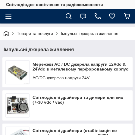
Світлодіодне освітлення та радіокомпоненти
Товари та послуги
Імпульсні джерела живлення
Імпульсні джерела живлення
Мережеві AC / DC джерела напруги 12Vdc &
24Vdc в металевому перфорованому корпусі
AC/DC джерела напруги 24V
Світлодіодні драйвери та димери для них
(7-30 vdc / vac)
Світлодіодні драйвери (стабілізація по