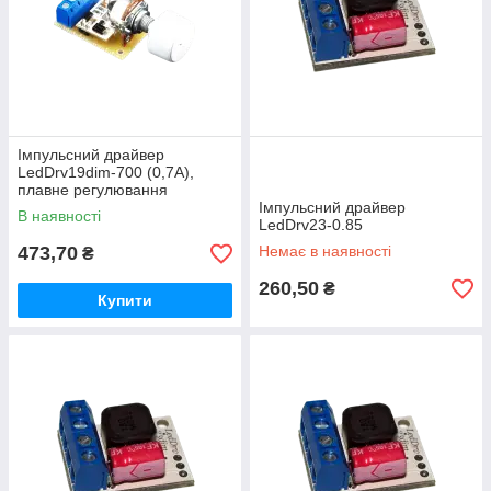
Імпульсний драйвер
LedDrv19dim-700 (0,7A),
плавне регулювання
Імпульсний драйвер
В наявності
LedDrv23-0.85
473,70
Немає в наявності
₴
260,50
₴
Купити