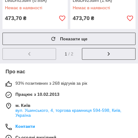
LedDrv23dim (0.85A)
LedDrv23dim (1.4A)
Немає в наявності
Немає в наявності
473,70
473,70
₴
₴
Показати ще
1
/ 2
Про нас
93% позитивних з 268 відгуків за рік
Працює з 10.02.2013
м. Київ
вул. Ушинського, 4, торгова крамниця 594-598, Київ,
Україна
Контакти
Сьогодні вихідний