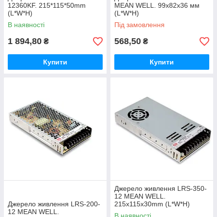
12360KF. 215*115*50mm
MEAN WELL. 99х82х36 мм
(L*W*H)
(L*W*H)
В наявності
Під замовлення
1 894,80
568,50
₴
₴
Купити
Купити
Джерело живлення LRS-350-
12 MEAN WELL.
Джерело живлення LRS-200-
215x115x30mm (L*W*H)
12 MEAN WELL.
В наявності