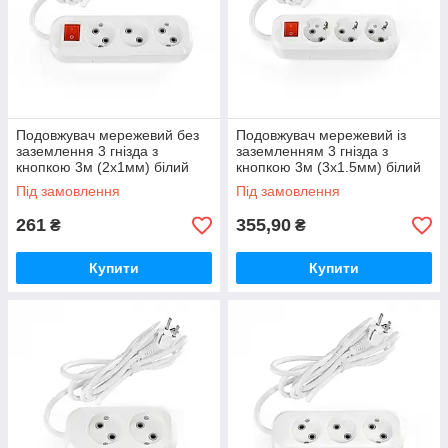
Подовжувач мережевий без
Подовжувач мережевий із
заземлення 3 гнізда з
заземленням 3 гнізда з
кнопкою 3м (2x1мм) білий
кнопкою 3м (3x1.5мм) білий
TITANUM STANDARD
TITANUM STANDARD
Під замовлення
Під замовлення
261
355,90
₴
₴
Купити
Купити