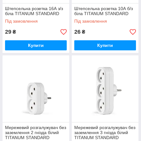
Штепсельна розетка 16А з/з
Штепсельна розетка 10А б/з
біла TITANUM STANDARD
біла TITANUM STANDARD
Під замовлення
Під замовлення
29
26
₴
₴
Купити
Купити
Мережевий розгалужувач без
Мережевий розгалужувач без
заземлення 2 гнізда білий
заземлення 3 гнізда білий
TITANUM STANDARD
TITANUM STANDARD