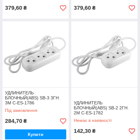
379,60
379,60
₴
₴
УДЛИНИТЕЛЬ
БЛОЧНЫЙ(ABS) SB-3 3ГН.
3М C-ES-1786
УДЛИНИТЕЛЬ
БЛОЧНЫЙ(ABS) SB-2 2ГН.
Під замовлення
2М C-ES-1782
284,70
Немає в наявності
₴
142,30
₴
Купити