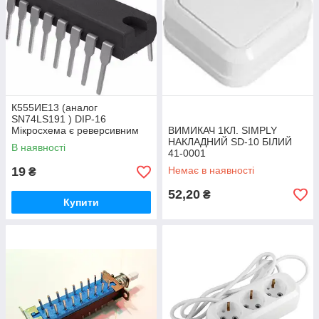
К555ИЕ13 (аналог
SN74LS191 ) DIP-16
Мікросхема є реверсивним
ВИМИКАЧ 1КЛ. SIMPLY
чотирирозрядним двійковим
НАКЛАДНИЙ SD-10 БІЛИЙ
В наявності
лічильником
41-0001
19
Немає в наявності
₴
52,20
₴
Купити