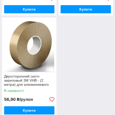
Купити
Купити
Двухсторонний скотч
акриловый 3М VHB - (2
метра) для алюминиевого
профиля
В наявності
56,90
₴/рулон
Купити