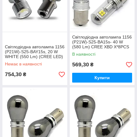
Світлодіодна автолампа 1156
(P21W)-S25-BA15s- 40 W
Світлодіодна автолампа 1156
(580 Lm) CREE XBD X*8PCS
(P21W)-S25-BAY15s, 20 W
(580Lm) OEM Beam angle
В наявності
WHITE (550 Lm) (CREE LED)
design
одноконтактна
Немає в наявності
569,30
₴
754,30
₴
Купити