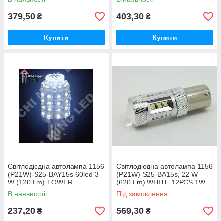
379,50
403,30
₴
₴
Купити
Купити
Світлодіодна автолампа 1156
Світлодіодна автолампа 1156
(P21W)-S25-BAY15s-60led 3
(P21W)-S25-BA15s, 22 W
W (120 Lm) TOWER
(620 Lm) WHITE 12PCS 1W
SAMSUNG +2PCS 5W
В наявності
Під замовлення
CREE+Лінза
237,20
569,30
₴
₴