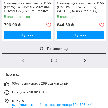
Світлодіодна автолампа 1156
Світлодіодна автолампа 1156
(P21W)-S25-BA15s- 20W XM-
(PW21W), 27 W (700 Lm)
L U2*2PCS (750 Lm) Positive
WHITE, (9X3W Cree XBD)
earth or Negative earth
В наявності 1 од.
В наявності
706,90
844,50
₴
₴
Купити
Купити
Показати ще
1
/ 2
Про нас
93% позитивних з 269 відгуків за рік
Працює з 10.02.2013
м. Київ
вул. Ушинського, 4, торгова крамниця 594-598, Київ,