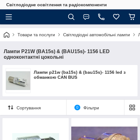
Світлодіодне освітлення та радіокомпоненти
Товари та послуги
Світлодіодні автомобільні лампи
Лампи P21W (BA15s) & (BAU15s)- 1156 LED
одноконтактні цокольні
Лампи p21w (ba15s) & (bau15s)- 1156 led з
обманкою CAN BUS
Сортування
0
Фільтри