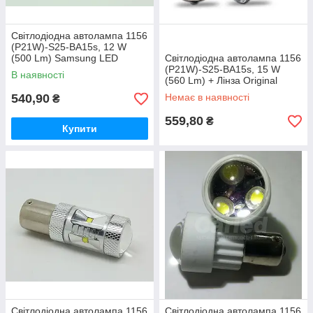
Світлодіодна автолампа 1156
(P21W)-S25-BA15s, 12 W
(500 Lm) Samsung LED
Світлодіодна автолампа 1156
(SMD2323) одноконтактна
(P21W)-S25-BA15s, 15 W
В наявності
(560 Lm) + Лінза Original
Samsung LED chip
540,90
Немає в наявності
₴
(SMD2323)
559,80
₴
Купити
Світлодіодна автолампа 1156
Світлодіодна автолампа 1156