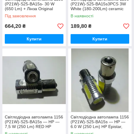
(P21W)-S25-BA15s- 30 W
(P21W)-S25-BA15s3PCS 3W
(650 Lm) + Лінза Original
White (180-200Lm) ceramic
CREE LED одноконтактна
lamp (з лінзою 90°)
Під замовлення
В наявності
цокольна
664,20
189,80
₴
₴
Купити
Купити
Світлодіодна автолампа 1156
Світлодіодна автолампа 1156
(P21W)-S25-BA15s — HP —
(P21W)-S25-BA15s — HP —
7,5 W (250 Lm) RED HP
6.0 W (250 Lm) HP Epistar,
Epistar, одноконтактна
одноконтактна, біла
В наявності
В наявності