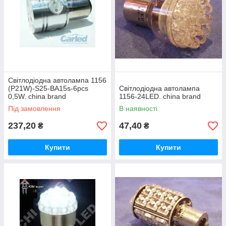
Світлодіодна автолампа 1156
(P21W)-S25-BA15s-6pcs
Світлодіодна автолампа
0,5W. china brand
1156-24LED. china brand
Під замовлення
В наявності
237,20
47,40
₴
₴
Купити
Купити