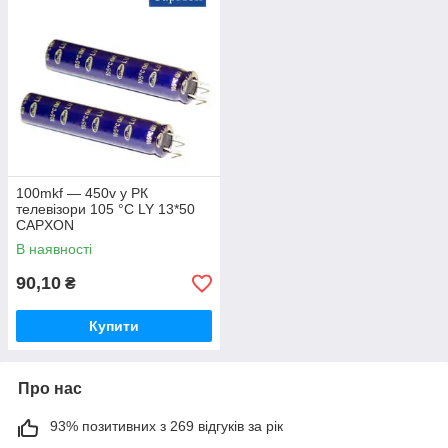
100mkf — 450v у РК
телевізори 105 °C LY 13*50
CAPXON
В наявності
90,10
₴
Купити
Про нас
93% позитивних з 269 відгуків за рік