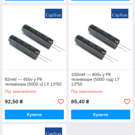
100mkf — 400v у РК
82mkf — 450v у РК
телевізори (5000 год) LY
телевізори (5000 ч) LY 13*50
13*50
Під замовлення
Під замовлення
92,50
85,40
₴
₴
Купити
Купити