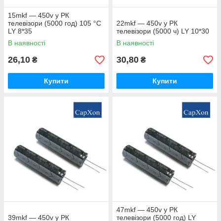
15mkf — 450v у РК
телевізори (5000 год) 105 °C
22mkf — 450v у РК
LY 8*35
телевізори (5000 ч) LY 10*30
В наявності
В наявності
26,10
30,80
₴
₴
Купити
Купити
47mkf — 450v у РК
39mkf — 450v у РК
телевізори (5000 год) LY