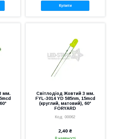
Купити
3 мм.
Світлодіод Жовтий 3 мм.
15mcd
FYL-3014 YD 585nm, 15mcd
60°
(круглий, матовий), 60°
FORYARD
00062
2,40 ₴
В наявності