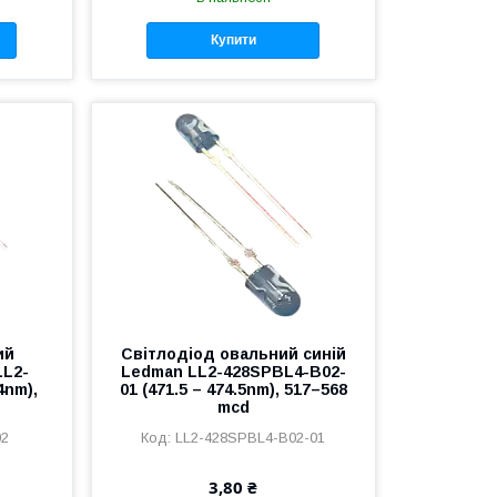
Купити
ий
Світлодіод овальний синій
LL2-
Ledman LL2-428SPBL4-B02-
4nm),
01 (471.5 – 474.5nm), 517–568
mcd
02
LL2-428SPBL4-B02-01
3,80 ₴