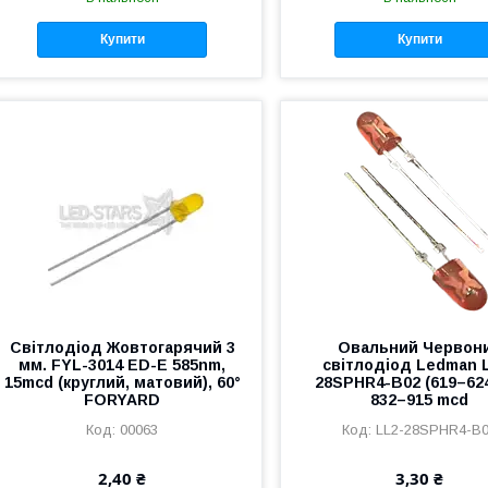
Купити
Купити
Світлодіод Жовтогарячий 3
Овальний Червон
мм. FYL-3014 ED-E 585nm,
світлодіод Ledman 
15mcd (круглий, матовий), 60°
28SPHR4-B02 (619–62
FORYARD
832–915 mcd
00063
LL2-28SPHR4-B
2,40 ₴
3,30 ₴