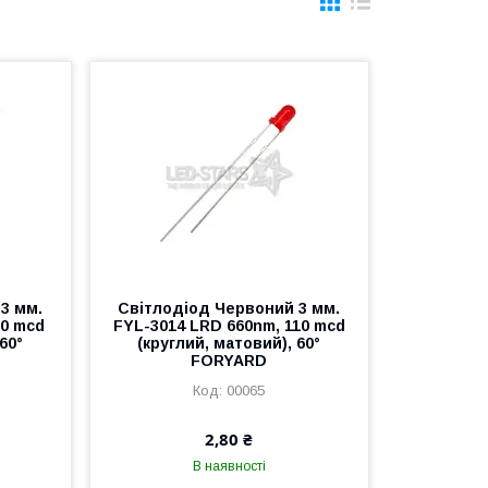
3 мм.
Світлодіод Червоний 3 мм.
80 mcd
FYL-3014 LRD 660nm, 110 mcd
60°
(круглий, матовий), 60°
FORYARD
00065
2,80 ₴
В наявності