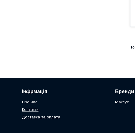
Інфрмація
Бренди
Про нас
Максус
Контакти
Доставка та оплата