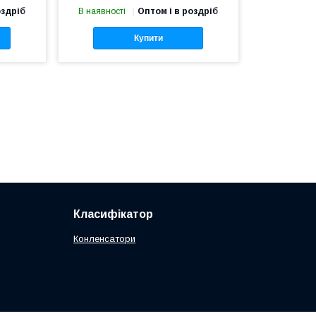
оздріб
В наявності
Оптом і в роздріб
Купити
Класифікатор
Конленсатори