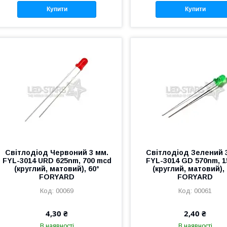
Купити
Купити
Світлодіод Червоний 3 мм.
Світлодіод Зелений 
FYL-3014 URD 625nm, 700 mcd
FYL-3014 GD 570nm, 
(круглий, матовий), 60°
(круглий, матовий), 
FORYARD
FORYARD
00069
00061
4,30 ₴
2,40 ₴
В наявності
В наявності