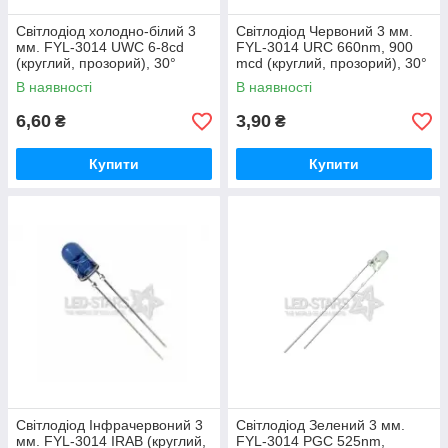
Світлодіод холодно-білий 3
Світлодіод Червоний 3 мм.
мм. FYL-3014 UWC 6-8cd
FYL-3014 URC 660nm, 900
(круглий, прозорий), 30°
mcd (круглий, прозорий), 30°
FORYARD
FORYARD
В наявності
В наявності
6,60
3,90
₴
₴
Купити
Купити
Світлодіод Інфрачервоний 3
Світлодіод Зелений 3 мм.
мм. FYL-3014 IRAB (круглий,
FYL-3014 PGC 525nm,