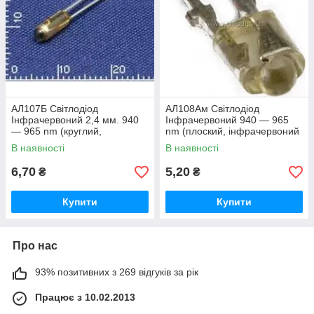
АЛ107Б Світлодіод
АЛ108Ам Світлодіод
Інфрачервоний 2,4 мм. 940
Інфрачервоний 940 — 965
— 965 nm (круглий,
nm (плоский, інфрачервоний
інфрачервоний прозорий),
прозорий), 15°
В наявності
В наявності
15°
6,70
5,20
₴
₴
Купити
Купити
Про нас
93% позитивних з 269 відгуків за рік
Працює з 10.02.2013