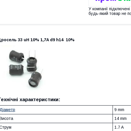
У компанії підключені
будь-який товар не п
росель 33 uH 10% 1,7A d9 h14 10%
Технічні характеристики:
Діаметр
9 mm
Висота
14 mm
Струм
1.7 A