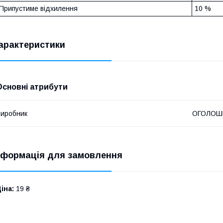
Припустиме відхилення
10 %
арактеристики
Основні атрибути
иробник
ОГОЛОШ
нформація для замовлення
іна:
19 ₴