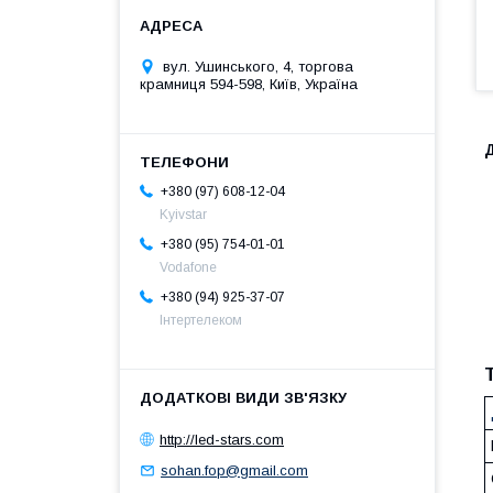
вул. Ушинського, 4, торгова
крамниця 594-598, Київ, Україна
Д
+380 (97) 608-12-04
Kyivstar
+380 (95) 754-01-01
Vodafone
+380 (94) 925-37-07
Інтертелеком
http://led-stars.com
sohan.fop@gmail.com