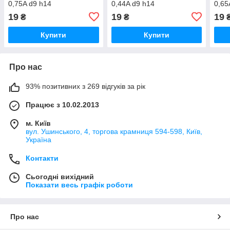
0,75A d9 h14
0,44A d9 h14
0,65
19
19
19
₴
₴
Купити
Купити
Про нас
93% позитивних з 269 відгуків за рік
Працює з 10.02.2013
м. Київ
вул. Ушинського, 4, торгова крамниця 594-598, Київ,
Україна
Контакти
Сьогодні вихідний
Показати весь графік роботи
Про нас