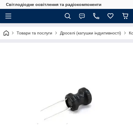
Світлодіодне освітлення та радіокомпоненти
Товари та послуги
Дроселі (катушки індуктивності)
К