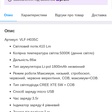
Опис
Характеристики
Відгуки про товар
Доставка
Опис
Артикул: VLF-H035C
Світловий потік:410 Lm
Колірна температура світла:5000K (денне світло)
Дальність:86м
Тип акумулятора:Li-pol 1800mAh незмінний
Режим роботи:Максимум, низький, стробоскоп,
червоний, червоне мерехтіння, COB, максимум+COB.
Тип світлодіода:CREE XTE 5W + COB
Спосіб заряду:micro USB
Час заряду:3,5г
Індикатор заряду:4 рівневий
Захист від падіння:1 м