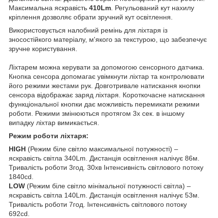
Максимальна яскравість
410Lm
. Регульований кут нахилу
кріплення дозволяє обрати зручний кут освітлення.
Використовується налобний ремінь для ліхтаря із
зносостійкого матеріалу, м'якого за текстурою, що забезпечує
зручне користування.
Ліхтарем можна керувати за допомогою сенсорного датчика.
Кнопка сенсора допомагає увімкнути ліхтар та контролювати
його режими жестами рук. Довготривале натискання кнопки
сенсора відображає заряд ліхтаря. Короткочасне натискання
функціональної кнопки дає можливість перемикати режими
роботи. Режими змінюються протягом 3х сек. в іншому
випадку ліхтар вимикається.
Режим роботи ліхтаря:
HIGH
(Режим біле світло максимальної потужності) –
яскравість світла 340Lm. Дистанція освітлення налічує 86м.
Тривалість роботи 3год. 30хв Інтенсивність світлового потоку
1840cd.
LOW
(Режим біле світло мінімальної потужності світла) –
яскравість світла 140Lm. Дистанція освітлення налічує 53м.
Тривалість роботи 7год. Інтенсивність світлового потоку
692cd.