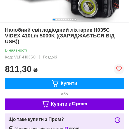
Налобний світлодіодний ліхтарик H035C
VIDEX 410Lm 5000K ((ЗАРЯДЖАЄТЬСЯ ВІД
USB))
В наявності
Код: VLF-H035C
Роздріб
811,30
₴
Купити
або
Купити з
Що таке купити з Пром?
Замовлення під захистом