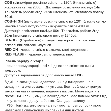
COB
(рівномірне розсіяне світло на 120°, ближнє світло) –
яскравість світла 230Lm. Дистанція освітлення налічує 14м.
Тривалість роботи 3год. 30хв Інтенсивність світлового потоку
50cd.
COB+HIGH
(рівномірне розсіяне світло на 120°, ближнє світло
максимальної потужності) - яскравість світла 410Lm.
Дистанція освітлення налічує 86м. Тривалість роботи 2год.
20хв Інтенсивність світлового потоку 1840cd.
STROBE
(Стробоскоп) - швидко відтворює повторювані
яскраві білі світлові імпульси.
RED ON
- червоне світло максимальної потужності.
RED FLASH
- червоне світло мерехтливе.
Рівень заряду ліхтаря:
- при повному заряді – всі 4 індикатори світяться синім
кольором.
Доступне заряджання за допомогою
micro USB
.
Відмінно захищений і адаптований під використання в
складних та екстремальних умовах. Без проблем витримує
механічні навантаження, падіння з висоти. Може падати з
висоти
1м.
і при цьому не пошкодиться. Має повний захист від
пилу, сильного дощу та бризок. Стандарт захисту –
IP65.
Пов’язка виготовлена з тонкого та повітропроникного
матеріалу з силіконовим кріпленням для ліхтаря.