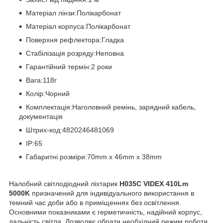
Матеріал лінзи:Полікарбонат
Матеріал корпуса:Полікарбонат
Поверхня рефлектора:Гладка
Стабілізація розряду:Неповна
Гарантійний термін:2 роки
Вага:118г
Колір:Чорний
Комплектація:Наголовний ремінь, зарядний кабель,
документація
Штрих-код:4820246481069
IP:65
Габаритні розміри:70mm x 46mm x 38mm
Налобний світлодіодний ліхтарик
H035C VIDEX 410Lm
5000K
призначений для індивідуального використання в
темний час доби або в приміщеннях без освітлення.
Основними показниками є герметичність, надійний корпус,
дальність світла. Дозволяє обрати необхідний режим роботи.