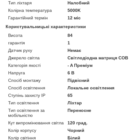
Тип ліхтаря
Налобний
Колірна температура
5000K
Гарантійний термін
12 міс
Користувальницькі характеристики
Висота
84
гарантія
1
Датчик руху
Немає
Джерело світла
Світлодіодна матриця COB
Категорія якості
- A Преміум
Напруга
6 В
Спосіб монтажу
Підвісний
Спосіб освітлення
Локальне освітлення
Ступінь захисту IP
65
Тип освітлення
Ліхтар
Тип освітлення за
Переносне
мобільністю
Кут випромінювання світла
120 град.
Колір корпусу
Чорний
Колір світіння
Білий