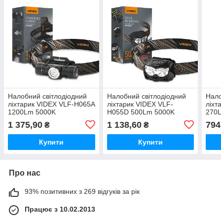
Налобний світлодіодний
Налобний світлодіодний
Нало
ліхтарик VIDEX VLF-H065A
ліхтарик VIDEX VLF-
ліхт
1200Lm 5000K
H055D 500Lm 5000K
270
((ЗАРЯДЖАЄТЬСЯ ВІД
((ЗАРЯДЖАЄТЬСЯ ВІД
((З
1 375,90
1 138,60
794
₴
₴
USB))
USB))
USB)
Купити
Купити
Про нас
93% позитивних з 269 відгуків за рік
Працює з 10.02.2013