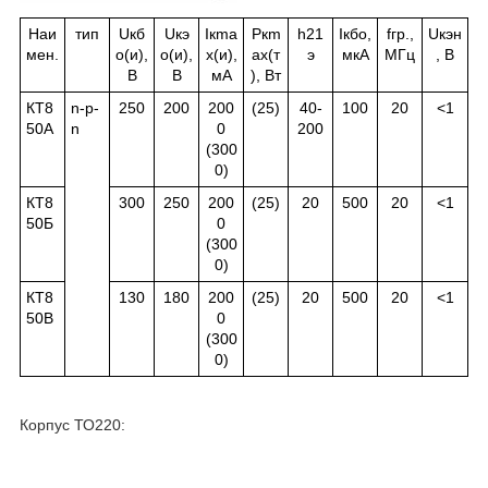
Наи
тип
U
кб
U
кэ
I
к
ma
P
к
m
h
21
I
кбо
,
f
гр.
,
U
кэн
мен.
о
(и),
о
(и),
x(и),
ax(т
э
мкА
МГц
, В
В
В
мА
), Вт
КТ8
n-p-
250
200
200
(25)
40-
100
20
<1
50А
n
0
200
(300
0)
КТ8
300
250
200
(25)
20
500
20
<1
50Б
0
(300
0)
КТ8
130
180
200
(25)
20
500
20
<1
50В
0
(300
0)
Корпус ТО220: