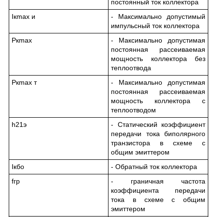
постоянный ток коллектора
I
к
max и
- Максимально допустимый
импульсный ток коллектора
P
к
max
- Максимально допустимая
постоянная рассеиваемая
мощность коллектора без
теплоотвода
P
к
max т
- Максимально допустимая
постоянная рассеиваемая
мощность коллектора с
теплоотводом
h
21э
- Статический коэффициент
передачи тока биполярного
транзистора в схеме с
общим эмиттером
I
кбо
- Обратный ток коллектора
f
гр
- граничная частота
коэффициента передачи
тока в схеме с общим
эмиттером