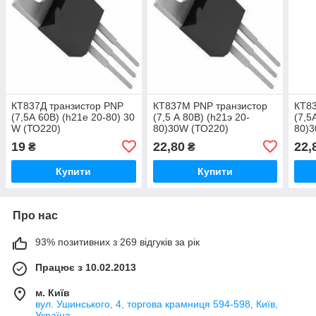
КТ837Д транзистор PNP
КТ837М PNP транзистор
КТ83
(7,5А 60В) (h21е 20-80) 30
(7,5 А 80В) (һ21э 20-
(7,5
W (ТО220)
80)30W (ТО220)
80)3
19
22,80
22,
₴
₴
Купити
Купити
Про нас
93% позитивних з 269 відгуків за рік
Працює з 10.02.2013
м. Київ
вул. Ушинського, 4, торгова крамниця 594-598, Київ,
Україна