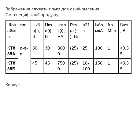
Зображення служать тільки для ознайомлення
См. специфікації продукту
Щон
тип
Uкб
Uкэ
Ікма
Ркм
һ21
Ікбо,
fгр.,
Uкэн
аймі
о(і),
о(і),
х(і),
ах(т
э
мкА
МГц
, В
н.
В
В
мА
), Вт
КТ8
p-n-
30
30
300
(25)
25
100
1
<0.3
35А
p
0
5
КТ8
45
45
750
(25)
10-
150
1
<0.3
35Б
0
100
5
Корпус: