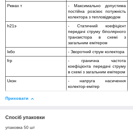
Ркмах т
- Максимально допустима
постійна розсіює потужність
колектора з тепловідводом
һ21э
- Статичний коефіцієнт
передачі струму біполярного
транзистора в схемі з
загальним емітером
Ікбо
- Зворотний струм колектора
fгр
- гранична частота
коефіцієнта передачі струму
в схемі з загальним емітером
Uкэн
- напруга насичення
колектор-емітер
Приховати
Спосіб упаковки
упаковка 50 шт