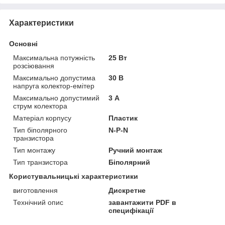
Характеристики
Основні
Максимальна потужність
25 Вт
розсіювання
Максимально допустима
30 В
напруга колектор-емітер
Максимально допустимий
3 А
струм колектора
Матеріал корпусу
Пластик
Тип біполярного
N-P-N
транзистора
Тип монтажу
Ручний монтаж
Тип транзистора
Біполярний
Користувальницькі характеристики
виготовлення
Дискретне
Технічний опис
завантажити PDF в
специфікації