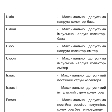
Uкбо
- Максимально допустима
напруга колектор-база
Uкбои
- Максимально допустима
імпульсна напруга колектор-
база
Uкэо
- Максимально допустима
напруга колектор-емітер
Uкэои
- Максимально допустима
імпульсна напруга колектор-
емітер
Ікмах
- Максимально допустимий
постійний струм колектора
Ікмах і
- Максимально допустимий
імпульсний струм колектора
Ркмах
- Максимально допустима
постійна розсіює потужність
колектора без тепловідводу