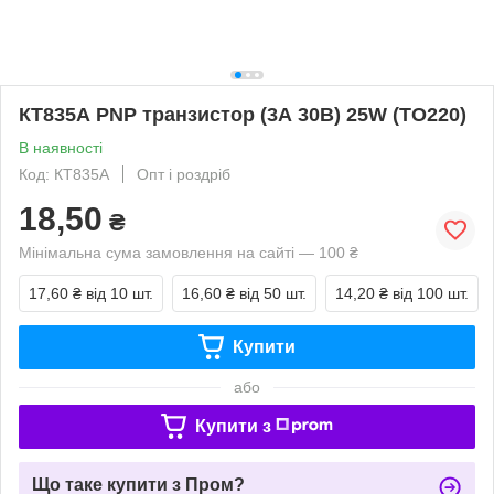
КТ835А PNP транзистор (3А 30В) 25W (ТО220)
В наявності
Код: КТ835А
Опт і роздріб
18,50
₴
Мінімальна сума замовлення на сайті — 100 ₴
17,60 ₴
від 10 шт.
16,60 ₴
від 50 шт.
14,20 ₴
від 100 шт.
Купити
або
Купити з
Що таке купити з Пром?