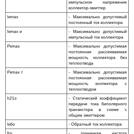
импульсное напряжение
коллектор-эмиттер
I
к
max
- Максимально допустимый
постоянный ток коллектора
I
к
max и
- Максимально допустимый
импульсный ток коллектора
P
к
max
- Максимально допустимая
постоянная рассеиваемая
мощность коллектора без
теплоотвода
P
к
max т
- Максимально допустимая
постоянная рассеиваемая
мощность коллектора с
теплоотводом
h
21э
- Статический коэффициент
передачи тока биполярного
транзистора в схеме с
общим эмиттером
I
кбо
- Обратный ток коллектора
f
гр
- граничная частота