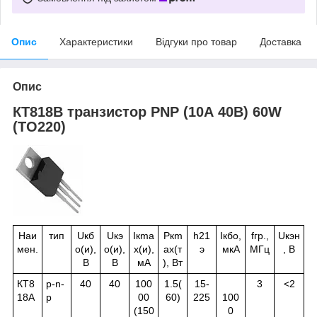
Опис
Характеристики
Відгуки про товар
Доставка
Опис
КТ818В транзистор PNP (10А 40В) 60W
(ТО220)
Наи
тип
U
кб
U
кэ
I
к
ma
P
к
m
h
21
I
кбо
,
f
гр.
,
U
кэн
мен.
о
(и),
о
(и),
x(и),
ax(т
э
мкА
МГц
, В
В
В
мА
), Вт
КТ8
p-n-
40
40
100
1.5(
15-
3
<2
18А
p
00
60)
225
100
(150
0