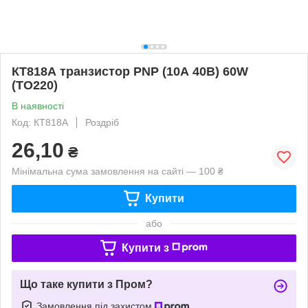
КТ818А транзистор PNP (10А 40В) 60W
(ТО220)
В наявності
Код: КТ818А
Роздріб
26,10
₴
Мінімальна сума замовлення на сайті — 100 ₴
Купити
або
Купити з
Що таке купити з Пром?
Замовлення під захистом