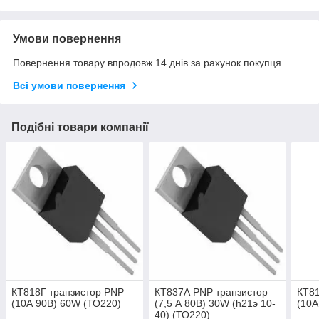
Умови повернення
Повернення товару впродовж 14 днів за рахунок покупця
Всі умови повернення
Подібні товари компанії
КТ818Г транзистор PNP
КТ837А PNP транзистор
КТ81
(10А 90В) 60W (ТО220)
(7,5 А 80В) 30W (һ21э 10-
(10А
40) (ТО220)