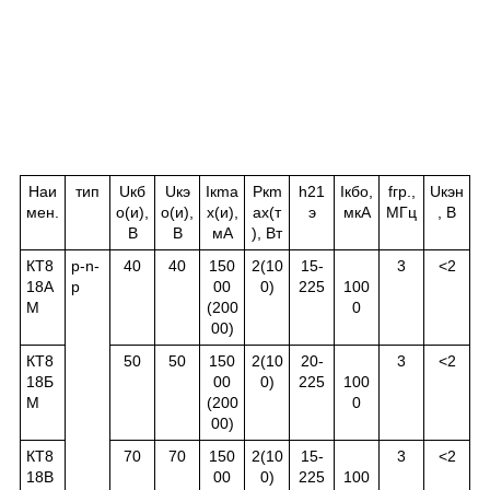
Наи
тип
U
кб
U
кэ
I
к
ma
P
к
m
h
21
I
кбо
,
f
гр.
,
U
кэн
мен.
о
(и),
о
(и),
x(и),
ax(т
э
мкА
МГц
, В
В
В
мА
), Вт
КТ8
p-n-
40
40
150
2(10
15-
3
<2
18А
p
00
0)
225
100
М
(200
0
00)
КТ8
50
50
150
2(10
20-
3
<2
18Б
00
0)
225
100
М
(200
0
00)
КТ8
70
70
150
2(10
15-
3
<2
18В
00
0)
225
100