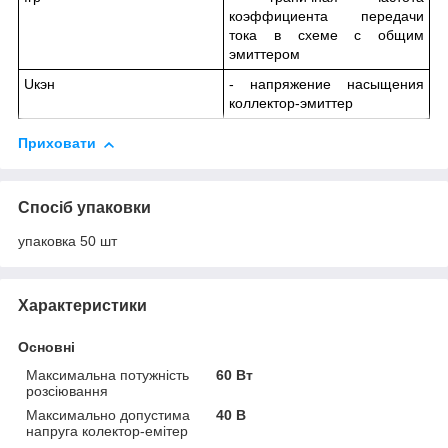
коэффициента передачи
тока в схеме с общим
эмиттером
U
кэн
- напряжение насыщения
коллектор-эмиттер
Приховати
Спосіб упаковки
упаковка 50 шт
Характеристики
Основні
Максимальна потужність
60 Вт
розсіювання
Максимально допустима
40 В
напруга колектор-емітер