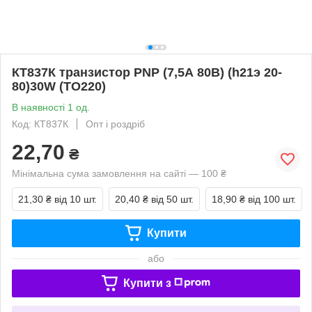
КТ837К транзистор PNP (7,5А 80В) (h21э 20-
80)30W (ТО220)
В наявності 1 од.
Код: КТ837К
Опт і роздріб
22,70
₴
Мінімальна сума замовлення на сайті — 100 ₴
21,30 ₴
від 10 шт.
20,40 ₴
від 50 шт.
18,90 ₴
від 100 шт.
Купити
або
Купити з