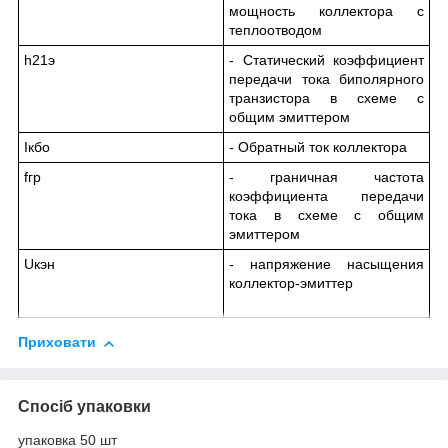
мощность коллектора с
теплоотводом
h
21э
- Статический коэффициент
передачи тока биполярного
транзистора в схеме с
общим эмиттером
I
кбо
- Обратный ток коллектора
f
гр
- граничная частота
коэффициента передачи
тока в схеме с общим
эмиттером
U
кэн
- напряжение насыщения
коллектор-эмиттер
Приховати
Спосіб упаковки
упаковка 50 шт