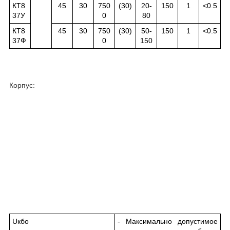
КТ8
45
30
750
(30)
20-
150
1
<0.5
37У
0
80
КТ8
45
30
750
(30)
50-
150
1
<0.5
37Ф
0
150
Корпус:
U
кбо
- Максимально допустимое