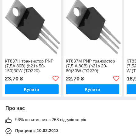
КТ837Н транзистор PNP
КТ837М PNP транзистор
КТ83
(7,5А 80В) (h21э 50-
(7,5 А 80В) (һ21э 20-
(7,5
150)30W (ТО220)
80)30W (ТО220)
W (
23,70
22,70
18,
₴
₴
Купити
Купити
Про нас
93% позитивних з 268 відгуків за рік
Працює з 10.02.2013