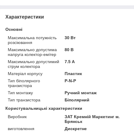
Характеристики
Основні
Максимальна потужність
30 Вт
розсіювання
Максимально допустима
80 В
напруга колектор-емітер
Максимально допустимий
7.5 А
струм колектора
Матеріал корпусу
Пластик
Тип біполярного
P-N-P
транзистора
Тип монтажу
Ручний монтаж
Тип транзистора
Біполярний
Користувальницькі характеристики
Виробник
ЗАТ Кремній Маркетинг м.
Брянськ
виготовлення
Дискретне