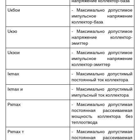
напряжение коллектор-база
U
кбо
и
- Максимально допустимое
импульсное напряжение
коллектор-база
U
кэо
- Максимально допустимое
напряжение коллектор-
эмиттер
U
кэо
и
- Максимально допустимое
импульсное напряжение
коллектор-эмиттер
I
к
max
- Максимально допустимый
постоянный ток коллектора
I
к
max и
- Максимально допустимый
импульсный ток коллектора
P
к
max
- Максимально допустимая
постоянная рассеиваемая
мощность коллектора без
теплоотвода
P
к
max т
- Максимально допустимая
постоянная рассеиваемая