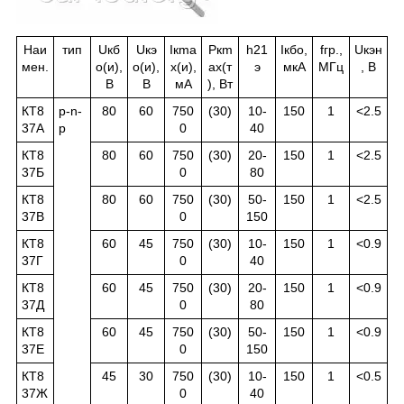
Наи
тип
U
кб
U
кэ
I
к
ma
P
к
m
h
21
I
кбо
,
f
гр.
,
U
кэн
мен.
о
(и),
о
(и),
x(и),
ax(т
э
мкА
МГц
, В
В
В
мА
), Вт
КТ8
p-n-
80
60
750
(30)
10-
150
1
<2.5
37А
p
0
40
КТ8
80
60
750
(30)
20-
150
1
<2.5
37Б
0
80
КТ8
80
60
750
(30)
50-
150
1
<2.5
37В
0
150
КТ8
60
45
750
(30)
10-
150
1
<0.9
37Г
0
40
КТ8
60
45
750
(30)
20-
150
1
<0.9
37Д
0
80
КТ8
60
45
750
(30)
50-
150
1
<0.9
37Е
0
150
КТ8
45
30
750
(30)
10-
150
1
<0.5
37Ж
0
40