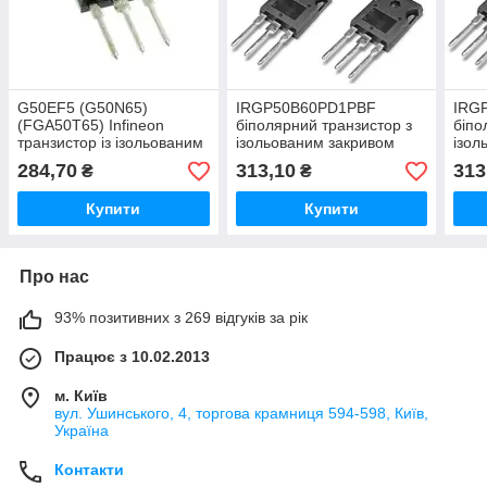
G50EF5 (G50N65)
IRGP50B60PD1PBF
IRG
(FGA50T65) Infineon
біполярний транзистор з
біпо
транзистор із ізольованим
ізольованим закривом
ізол
затвором (IGBT) 650V 80A
(IGBT) 600V Warp2
(IGB
284,70
313,10
313
₴
₴
270W - 305W TO247В
150kHz 50A TO-247 390W
150
Купити
Купити
Про нас
93% позитивних з 269 відгуків за рік
Працює з 10.02.2013
м. Київ
вул. Ушинського, 4, торгова крамниця 594-598, Київ,
Україна
Контакти