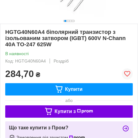
HGTG40N60A4 біполярний транзистор з
ізольованим затвором (IGBT) 600V N-Chann
40A TO-247 625W
В наявності
Код: HGTG40N60A4
Роздріб
284,70
₴
Купити
або
Купити з
Що таке купити з Пром?
Замовлення під захистом