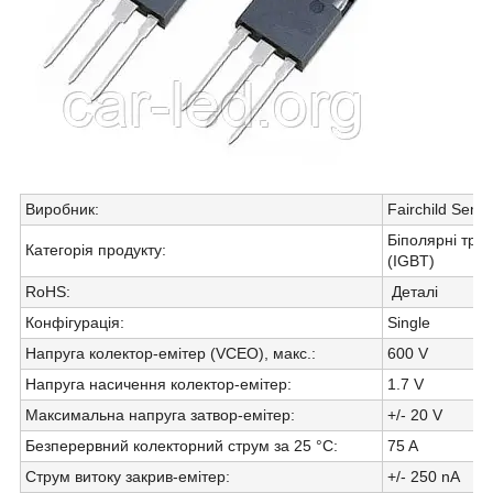
Виробник
:
Fairchild Semi
Біполярні тра
Категорія продукту
:
(IGBT)
RoHS
:
Деталі
Конфігурація
:
Single
Напруга колектор-емітер (VCEO), макс.
:
600 V
Напруга насичення колектор-емітер
:
1.7 V
Максимальна напруга затвор-емітер
:
+/- 20 V
Безперервний колекторний струм за 25 °C
:
75 A
Струм витоку закрив-емітер
:
+/- 250 nA