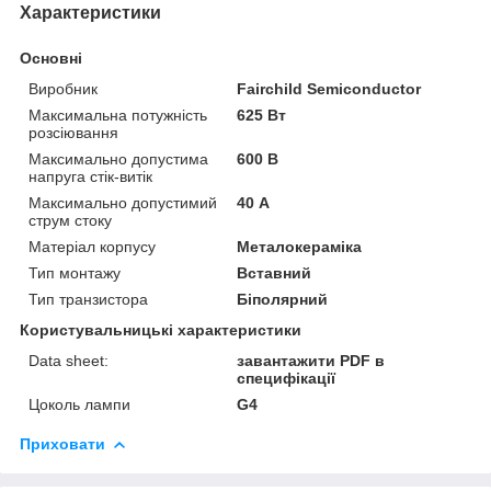
Характеристики
Основні
Виробник
Fairchild Semiconductor
Максимальна потужність
625 Вт
розсіювання
Максимально допустима
600 В
напруга стік-витік
Максимально допустимий
40 А
струм стоку
Матеріал корпусу
Металокераміка
Тип монтажу
Вставний
Тип транзистора
Біполярний
Користувальницькі характеристики
Data sheet:
завантажити PDF в
специфікації
Цоколь лампи
G4
Приховати