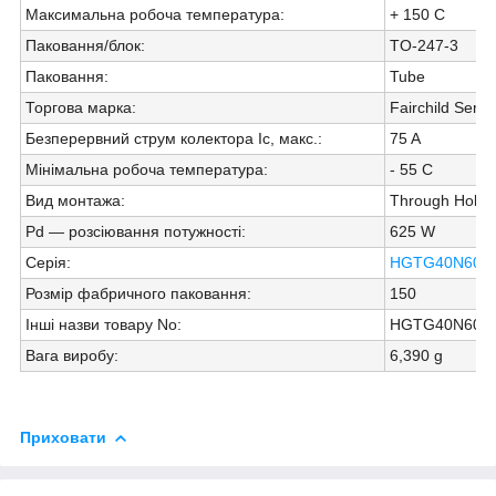
Максимальна робоча температура
:
+ 150 C
Паковання/блок
:
TO-247-3
Паковання
:
Tube
Торгова марка
:
Fairchild Semi
Безперервний струм колектора Ic, макс.
:
75 A
Мінімальна робоча температура
:
- 55 C
Вид монтажа
:
Through Hole
Pd — розсіювання потужності
:
625 W
Серія
:
HGTG40N60
Розмір фабричного паковання
:
150
Інші назви товару No
:
HGTG40N60A
Вага виробу
:
6,390 g
Приховати