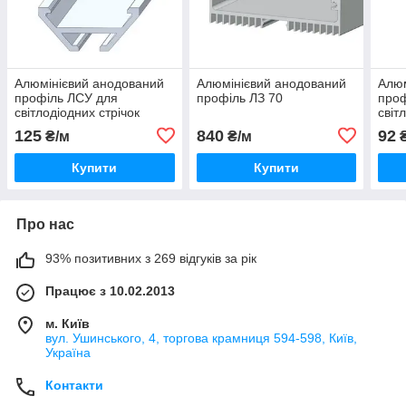
Алюмінієвий анодований
Алюмінієвий анодований
Алюм
профіль ЛСУ для
профіль ЛЗ 70
проф
світлодіодних стрічок
світ
125
840
92
₴/м
₴/м
₴
Купити
Купити
Про нас
93% позитивних з 269 відгуків за рік
Працює з 10.02.2013
м. Київ
вул. Ушинського, 4, торгова крамниця 594-598, Київ,
Україна
Контакти