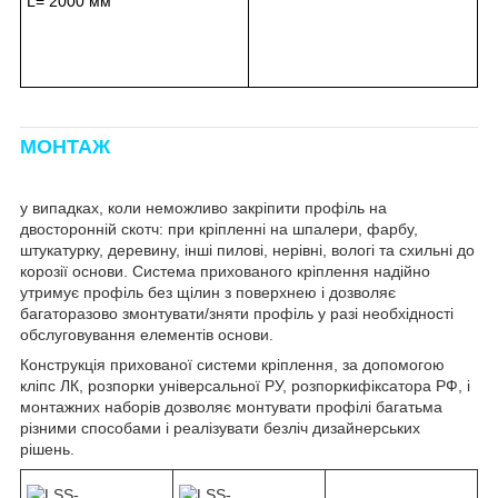
L= 2000 мм
МОНТАЖ
у випадках, коли неможливо закріпити профіль на
двосторонній скотч: при кріпленні на шпалери, фарбу,
штукатурку, деревину, інші пилові, нерівні, вологі та схильні до
корозії основи. Система прихованого кріплення надійно
утримує профіль без щілин з поверхнею і дозволяє
багаторазово змонтувати/зняти профіль у разі необхідності
обслуговування елементів основи.
Конструкція прихованої системи кріплення, за допомогою
кліпс ЛК, розпорки універсальної РУ, розпоркифіксатора РФ, і
монтажних наборів дозволяє монтувати профілі багатьма
різними способами і реалізувати безліч дизайнерських
рішень.