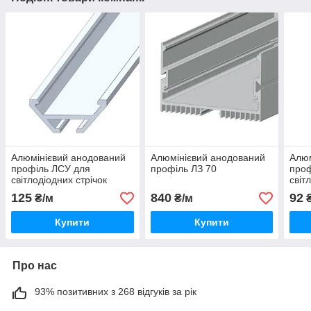
Алюмінієвий анодований
Алюмінієвий анодований
Алюм
профіль ЛСУ для
профіль ЛЗ 70
проф
світлодіодних стрічок
світ
125
840
92
₴/м
₴/м
₴
Купити
Купити
Про нас
93% позитивних з 268 відгуків за рік