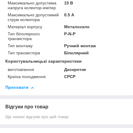
Максимально допустима
15 В
напруга колектор-емітер
Максимально допустимий
0.5 А
струм колектора
Матеріал корпусу
Металоскло
Тип біполярного
P-N-P
транзистора
Тип монтажу
Ручний монтаж
Тип транзистора
Біполярний
Користувальницькі характеристики
виготовлення
Дискретне
Країна походження
СРСР
Приховати
Відгуки про товар
Ще немає відгуків про цей товар