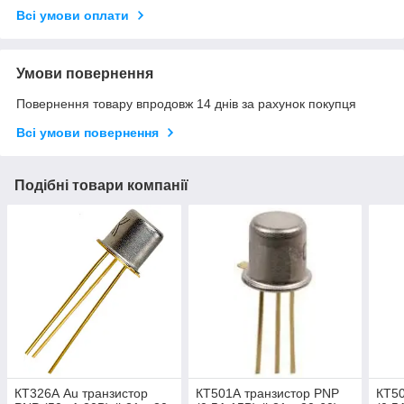
Всі умови оплати
Умови повернення
Повернення товару впродовж 14 днів за рахунок покупця
Всі умови повернення
Подібні товари компанії
КТ326А Au транзистор
КТ501А транзистор PNP
КТ5