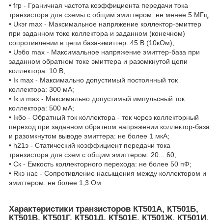
• fгр - Граничная частота коэффициента передачи тока
транзистора для схемы с общим эмиттером: не менее 5 МГц;
• Uкэr max - Максимальное напряжение коллектор-эмиттер
при заданном токе коллектора и заданном (конечном)
сопротивлении в цепи база-эмиттер: 45 В (10кОм);
• Uэбо max - Максимальное напряжение эмиттер-база при
заданном обратном токе эмиттера и разомкнутой цепи
коллектора: 10 В;
• Iк max - Максимально допустимый постоянный ток
коллектора: 300 мА;
• Iк и max - Максимально допустимый импульсный ток
коллектора: 500 мА;
• Iкбо - Обратный ток коллектора - ток через коллекторный
переход при заданном обратном напряжении коллектор-база
и разомкнутом выводе эмиттера: не более 1 мкА;
• h21э - Статический коэффициент передачи тока
транзистора для схем с общим эмиттером: 20... 60;
• Ск - Емкость коллекторного перехода: не более 50 пФ;
• Rкэ нас - Сопротивление насыщения между коллектором и
эмиттером: не более 1,3 Ом
Характеристики транзисторов КТ501А, КТ501Б,
КТ501В, КТ501Г, КТ501Д, КТ501Е, КТ501Ж, КТ501И,