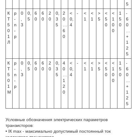
5
К
p
0
0,
6
6
2
0,
2
<
-
<
<
>
<
<
1
-
Т
-
,
5
0
0
0
3
0
0,
1
1
5
5
1
5
6
5
n
3
5
…
4
0
0
0
0
0
-
6
0
…
1
p
0
+
Л
1
2
5
К
p
0
0,
6
6
2
0,
4
<
-
<
<
>
<
<
1
-
Т
-
,
5
0
0
0
3
0
0,
1
1
5
5
1
5
6
5
n
3
5
…
4
0
0
0
0
0
-
1
0
…
1
p
2
+
М
0
1
2
5
Условные обозначения электрических параметров
транзисторов:
• IК max - максимально допустимый постоянный ток