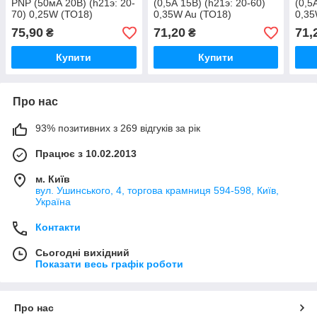
PNP (50мА 20В) (h21э: 20-
(0,5А 15В) (h21э: 20-60)
(0,5
70) 0,25W (ТО18)
0,35W Au (ТО18)
0,35
75,90
71,20
71,
₴
₴
Купити
Купити
Про нас
93% позитивних з 269 відгуків за рік
Працює з 10.02.2013
м. Київ
вул. Ушинського, 4, торгова крамниця 594-598, Київ,
Україна
Контакти
Сьогодні вихідний
Показати весь графік роботи
Про нас