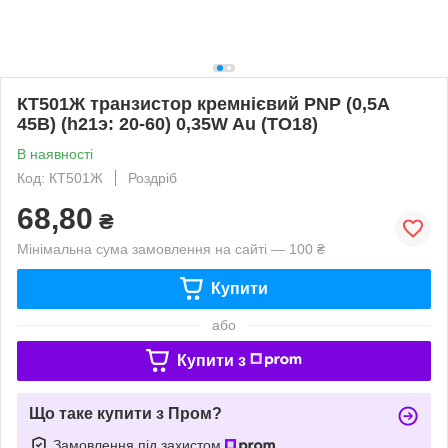
КТ501Ж транзистор кремнієвий PNP (0,5А
45В) (h21э: 20-60) 0,35W Au (ТО18)
В наявності
Код: КТ501Ж
Роздріб
68,80
₴
Мінімальна сума замовлення на сайті — 100 ₴
Купити
або
Купити з
Що таке купити з Пром?
Замовлення під захистом