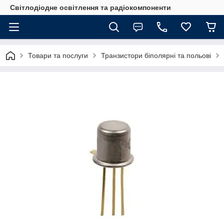
Світлодіодне освітлення та радіокомпоненти
Товари та послуги
Транзистори біполярні та польові