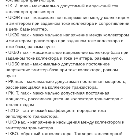
коллектора транзистора.
• IК. И. max - максимально допустимый импульсный ток
коллектора транзистора.
• UКЭR max - максимальное напряжение между коллектором
и эмиттером при заданном токе коллектора и сопротивлении
в цепи база-эмиттер.
• UКЭ0 max - максимальное напряжение между коллектором
и эмиттером транзистора при заданном токе коллектора и
токе базы, равным нулю.
• UКБ0 max - максимальное напряжение коллектор-база при
заданном токе коллектора и токе эмиттера, равным нулю.
• UЭБ0 max - максимально допустимое постоянное
напряжение эмиттер-база при токе коллектора, равном
нулю.
• РК max - максимально допустимая постоянная мощность,
рассеивающаяся на коллекторе транзистора.
• РК. Т. max - максимально допустимая постоянная
мощность, рассеивающаяся на коллекторе транзистора с
теплоотводом.
• h21Э - статический коэффициент передачи тока
биполярного транзистора.
• UКЭ нас. - напряжение насыщения между коллектором и
эмиттером транзистора.
• IКБО- обратный ток коллектора. Ток через коллекторный