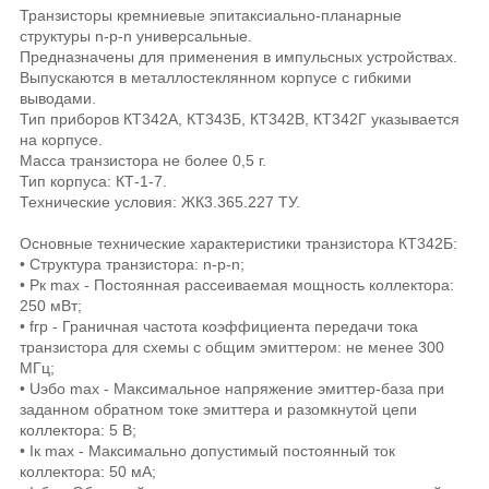
Транзисторы кремниевые эпитаксиально-планарные
структуры n-p-n универсальные.
Предназначены для применения в импульсных устройствах.
Выпускаются в металлостеклянном корпусе с гибкими
выводами.
Тип приборов КТ342А, КТ343Б, КТ342В, КТ342Г указывается
на корпусе.
Масса транзистора не более 0,5 г.
Тип корпуса: КТ-1-7.
Технические условия: ЖК3.365.227 ТУ.
Основные технические характеристики транзистора КТ342Б:
• Структура транзистора: n-p-n;
• Рк max - Постоянная рассеиваемая мощность коллектора:
250 мВт;
• fгр - Граничная частота коэффициента передачи тока
транзистора для схемы с общим эмиттером: не менее 300
МГц;
• Uэбо max - Максимальное напряжение эмиттер-база при
заданном обратном токе эмиттера и разомкнутой цепи
коллектора: 5 В;
• Iк max - Максимально допустимый постоянный ток
коллектора: 50 мА;