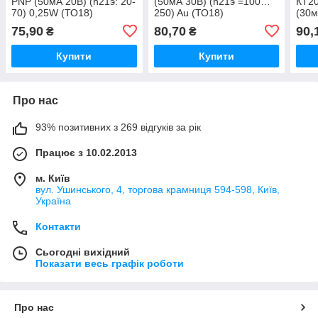
PNP (50мА 20В) (h21э: 20-
(50мА 30В) (h21э =100…
КТ20
70) 0,25W (ТО18)
250) Au (ТО18)
(30м
(ТО-
75,90
80,70
90,
₴
₴
прий
Купити
Купити
Про нас
93% позитивних з 269 відгуків за рік
Працює з 10.02.2013
м. Київ
вул. Ушинського, 4, торгова крамниця 594-598, Київ,
Україна
Контакти
Сьогодні вихідний
Показати весь графік роботи
Про нас