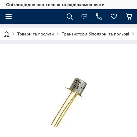
Світлодіодне освітлення та радіокомпоненти
Товари та послуги
Транзистори біполярні та польові