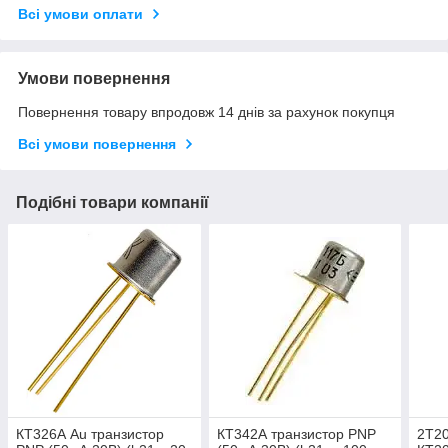
Всі умови оплати
Умови повернення
Повернення товару впродовж 14 днів за рахунок покупця
Всі умови повернення
Подібні товари компанії
КТ326А Au транзистор
КТ342А транзистор PNP
2Т20