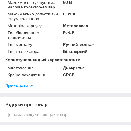
Максимально допустима
60 В
напруга колектор-емітер
Максимально допустимий
0.35 А
струм колектора
Матеріал корпусу
Металоскло
Тип біполярного
P-N-P
транзистора
Тип монтажу
Ручний монтаж
Тип транзистора
Біполярний
Користувальницькі характеристики
виготовлення
Дискретне
Країна походження
СРСР
Приховати
Відгуки про товар
Ще немає відгуків про цей товар