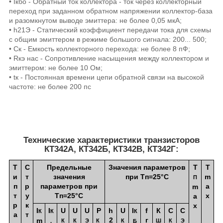
• Iкбо - Обратный ток коллектора - ток через коллекторный
переход при заданном обратном напряжении коллектор-база
и разомкнутом выводе эмиттера: не более 0,05 мкА;
• h21Э - Статический коэффициент передачи тока для схемы
с общим эмиттером в режиме большого сигнала: 200... 500;
• Ск - Емкость коллекторного перехода: не более 8 пФ;
• Rкэ нас - Сопротивление насыщения между коллектором и
эмиттером: не более 10 Ом;
• tк - Постоянная времени цепи обратной связи на высокой
частоте: не более 200 пс
Технические характеристики транзисторов
КТ342А, КТ342Б, КТ342В, КТ342Г:
Т
С
Предельные
Значения параметров
T
Т
и
т
значения
при Тп=25°С
m
П
п
р
параметров при
a
m
т
у
Тп=25°С
x
a
р
к
x
I
I
U
U
U
Р
h
U
I
f
К
С
С
К
К
К
а
т
2
г
m
К
К
Э
К
К
Ш
К
Э
.
Б