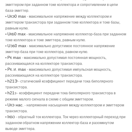
эмиттером при заданном токе коллектора и сопротивлении в цепи
база-эмиттер.
U
0 max
•
- максимальное напряжение между коллектором и
КЭ
эмиттером транзистора при заданном токе коллектора и токе базы,
равным нулю.
U
0 max
•
- максимальное напряжение коллектор-база при заданном
КБ
токе коллектора и токе эмиттера, равным нулю.
U
0 max
•
- максимально допустимое постоянное напряжение
ЭБ
эмиттер-база при токе коллектора, равном нулю.
Р
max
•
- максимально допустимая постоянная мощность,
К
рассеивающаяся на коллекторе транзистора.
Р
max
•
- максимально допустимая импульсная мощность,
К. И.
рассеивающаяся на коллекторе транзистора.
h21Э
•
- статический коэффициент передачи тока биполярного
транзистора.
h21
•
- коэффициент передачи тока биполярного транзистора в
Э
режиме малого сигнала в схеме с общим эмиттером.
U
нас.
•
- напряжение насыщения между коллектором и эмиттером
КЭ
транзистора.
I
•
- обратный ток коллектора. Ток через коллекторный переход при
КБО
заданном обратном напряжении коллектор-база и разомкнутом
выводе эмиттера.