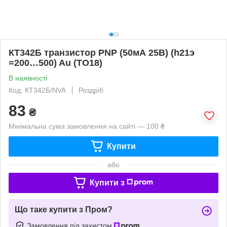
КТ342Б транзистор PNP (50мА 25В) (h21э
=200…500) Au (ТО18)
В наявності
Код: КТ342Б/NVA
Роздріб
83
₴
Мінімальна сума замовлення на сайті — 100 ₴
Купити
або
Купити з
Що таке купити з Пром?
Замовлення під захистом