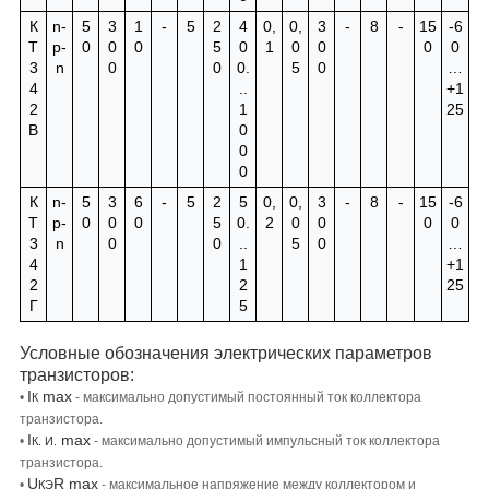
К
n-
5
3
1
-
5
2
4
0,
0,
3
-
8
-
15
-6
Т
p-
0
0
0
5
0
1
0
0
0
0
3
n
0
0
0.
5
0
…
4
..
+1
2
1
25
В
0
0
0
К
n-
5
3
6
-
5
2
5
0,
0,
3
-
8
-
15
-6
Т
p-
0
0
0
5
0.
2
0
0
0
0
3
n
0
0
..
5
0
…
4
1
+1
2
2
25
Г
5
Условные обозначения электрических параметров
транзисторов:
I
max
•
- максимально допустимый постоянный ток коллектора
К
транзистора.
I
max
•
- максимально допустимый импульсный ток коллектора
К. И.
транзистора.
U
R max
•
- максимальное напряжение между коллектором и
КЭ