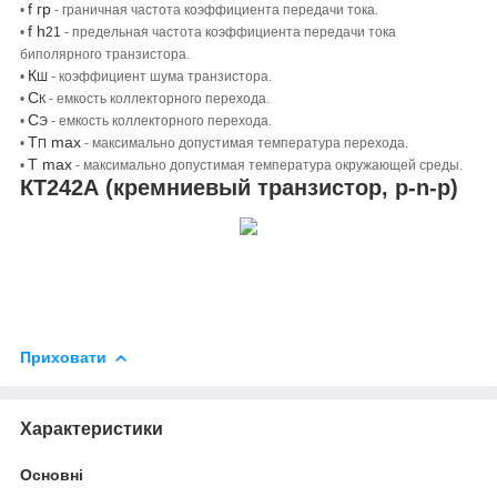
f гр
•
- граничная частота коэффициента передачи тока.
f h
•
21
- предельная частота коэффициента передачи тока
биполярного транзистора.
К
•
- коэффициент шума транзистора.
Ш
С
•
- емкость коллекторного перехода.
К
С
•
- емкость коллекторного перехода.
Э
Т
max
•
- максимально допустимая температура перехода.
П
Т max
•
- максимально допустимая температура окружающей среды.
КТ242А (кремниевый транзистор, p-n-p)
Приховати
Характеристики
Основні