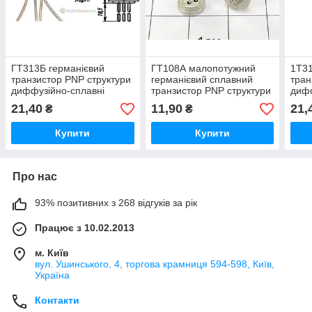
ГТ313Б германієвий
ГТ108А малопотужний
1Т31
транзистор PNP структури
германієвий сплавний
тран
диффузійно-сплавні
транзистор PNP структури
дифф
універсальний
унів
21,40
11,90
21,
₴
₴
Купити
Купити
Про нас
93% позитивних з 268 відгуків за рік
Працює з 10.02.2013
м. Київ
вул. Ушинського, 4, торгова крамниця 594-598, Київ,
Україна
Контакти