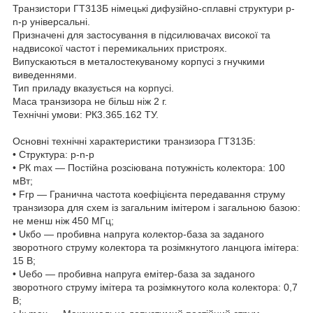
Транзистори ГТ313Б німецькі дифузійно-сплавні структури p-
n-p універсальні.
Призначені для застосування в підсилювачах високої та
надвисокої частот і перемикальних пристроях.
Випускаються в металостекуваному корпусі з гнучкими
виведеннями.
Тип приладу вказується на корпусі.
Маса транзизора не більш ніж 2 г.
Технічні умови: РК3.365.162 ТУ.
Основні технічні характеристики транзизора ГТ313Б:
• Структура: p-n-p
• РК max — Постійна розсіювана потужність колектора: 100
мВт;
• Fгр — Гранична частота коефіцієнта передавання струму
транзизора для схем із загальним імітером і загальною базою:
не менш ніж 450 МГц;
• Uкбо — пробивна напруга колектор-база за заданого
зворотного струму колектора та розімкнутого ланцюга імітера:
15 В;
• Uебо — пробивна напруга емітер-база за заданого
зворотного струму імітера та розімкнутого кола колектора: 0,7
В;