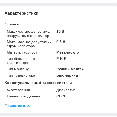
Характеристики
Основні
Максимально допустима
15 В
напруга колектор-емітер
Максимально допустимий
0.5 А
струм колектора
Матеріал корпусу
Металоскло
Тип біполярного
P-N-P
транзистора
Тип монтажу
Ручний монтаж
Тип транзистора
Біполярний
Користувальницькі характеристики
виготовлення
Дискретне
Країна походження
СРСР
Приховати