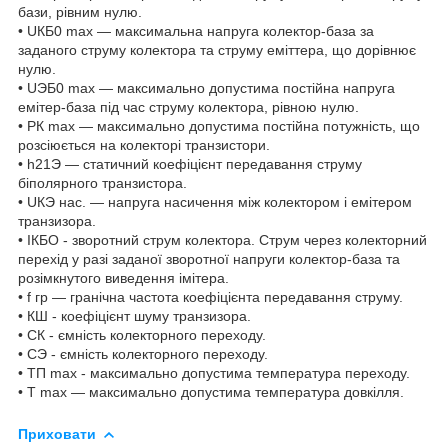
бази, рівним нулю.
• UКБ0 max — максимальна напруга колектор-база за
заданого струму колектора та струму еміттера, що дорівнює
нулю.
• UЭБ0 max — максимально допустима постійна напруга
емітер-база під час струму колектора, рівною нулю.
• РК max — максимально допустима постійна потужність, що
розсіюється на колекторі транзистори.
• h21Э — статичний коефіцієнт передавання струму
біполярного транзистора.
• UКЭ нас. — напруга насичення між колектором і емітером
транзизора.
• IКБО - зворотний струм колектора. Струм через колекторний
перехід у разі заданої зворотної напруги колектор-база та
розімкнутого виведення імітера.
• f гр — гранічна частота коефіцієнта передавання струму.
• КШ - коефіцієнт шуму транзизора.
• СК - ємність колекторного переходу.
• СЭ - ємність колекторного переходу.
• ТП max - максимально допустима температура переходу.
• Т max — максимально допустима температура довкілля.
Приховати