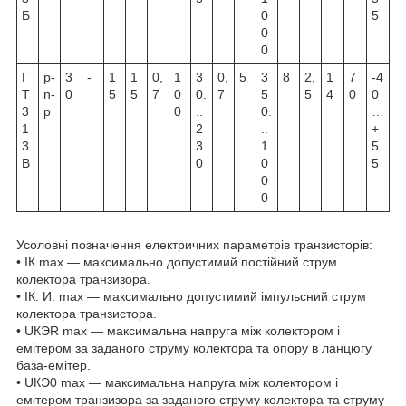
Б
0
5
0
0
Г
p-
3
-
1
1
0,
1
3
0,
5
3
8
2,
1
7
-4
Т
n-
0
5
5
7
0
0.
7
5
5
4
0
0
3
p
0
..
0.
…
1
2
..
+
3
3
1
5
В
0
0
5
0
0
Усоловні позначення електричних параметрів транзисторів:
• IК max — максимально допустимий постійний струм
колектора транзизора.
• IК. И. max — максимально допустимий імпульсний струм
колектора транзистора.
• UКЭR max — максимальна напруга між колектором і
емітером за заданого струму колектора та опору в ланцюгу
база-емітер.
• UКЭ0 max — максимальна напруга між колектором і
емітером транзизора за заданого струму колектора та струму