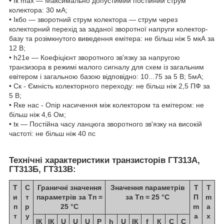
• Iк max — Максимально допустимий постійний струм
колектора: 30 мА;
• Iкбо — зворотний струм колектора — струм через
колекторний перехід за заданої зворотної напруги колектор-
базу та розімкнутого виведення емітера: не більш ніж 5 мкА за
12 В;
• h21е — Коефіцієнт зворотного зв'язку за напругою
транзизора в режимі малого сигналу для схем із загальним
евітером і загальною базою відповідно: 10...75 за 5 В; 5мА;
• Ск - Ємність колекторного переходу: не більш ніж 2,5 ПФ за
5 В;
• Rке нас - Опір насичення між колектором та емітером: не
більш ніж 4,6 Ом;
• tк — Постійна часу ланцюга зворотного зв'язку на високій
частоті: не більш ніж 40 пс
Технічні характеристики транзисторів ГТ313А,
ГТ313Б, ГТ313В:
Т
С
Граничні значення
Значення параметрів
T
Т
и
т
параметрів за Тп =
за Тп = 25 °C
П
m
п
р
25 °C
m
a
т
у
a
x
IК
IК
U
U
U
Р
h
U
IК
f
К
С
С