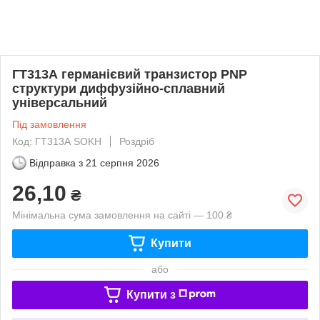
ГТ313А германієвий транзистор PNP
структури диффузійно-сплавний
універсальний
Під замовлення
Код: ГТ313А SOKH
Роздріб
Відправка з
21 серпня 2026
26,10
₴
Мінімальна сума замовлення на сайті — 100 ₴
Купити
або
Купити з