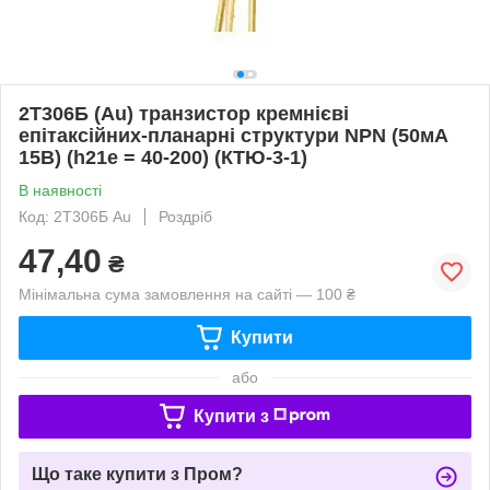
2Т306Б (Au) транзистор кремнієві
епітаксійних-планарні структури NPN (50мА
15В) (h21е = 40-200) (КТЮ-3-1)
В наявності
Код: 2Т306Б Au
Роздріб
47,40
₴
Мінімальна сума замовлення на сайті — 100 ₴
Купити
або
Купити з
Що таке купити з Пром?