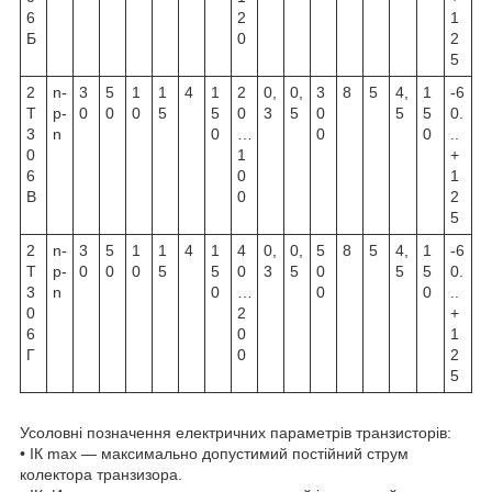
6
2
1
Б
0
2
5
2
n-
3
5
1
1
4
1
2
0,
0,
3
8
5
4,
1
-6
Т
p-
0
0
0
5
5
0
3
5
0
5
5
0.
3
n
0
…
0
0
..
0
1
+
6
0
1
В
0
2
5
2
n-
3
5
1
1
4
1
4
0,
0,
5
8
5
4,
1
-6
Т
p-
0
0
0
5
5
0
3
5
0
5
5
0.
3
n
0
…
0
0
..
0
2
+
6
0
1
Г
0
2
5
Усоловні позначення електричних параметрів транзисторів:
• IК max — максимально допустимий постійний струм
колектора транзизора.