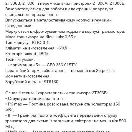
2T306В, 2Т306Г і перемикальних пристроях 2T306А, 2Т306Б.
Використовуються для роботи в електронній апаратури
спеціального призначення.
Випускаються в металостекуваному корпусі з гнучкими
виведеннями.
Маркуються цифро-букванним кодом на корпусі транзистора.
Маса транзизора не більш ніж 0,65 г.
Тип корпусу: КТЮ-3-1.
Кліматичне виготовлення: «УХЛ».
Категорія якості: «ВП».
Технічні умови:
- приймання «5» — СБ0.336.015ТУ.
Гарантійний термін зберігання — не менш ніж 25 років із
моменту виготовлення.
Зарубісний аналог: ST6130.
Основні технічні характеристики транзизора 2Т306Б:
• Структура транзизора: n-p-n
• РК max — Постійна розсіювана потужність колектора: 150
мВт;
• fГ — Гранична частота коефіцієнта передавання струму
транзизора для схеми із загальним евітером: не менш ніж 500
МГц;