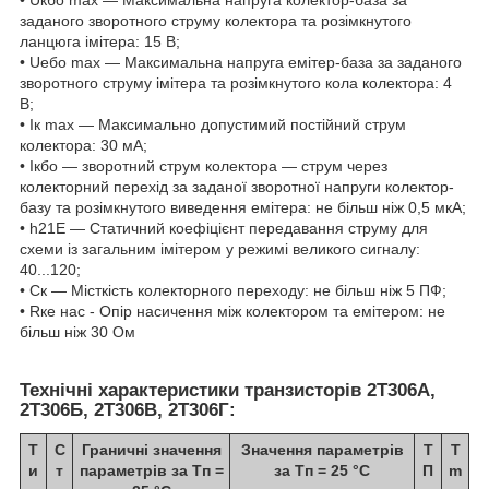
• Uкбо max — Максимальна напруга колектор-база за
заданого зворотного струму колектора та розімкнутого
ланцюга імітера: 15 В;
• Uебо max — Максимальна напруга емітер-база за заданого
зворотного струму імітера та розімкнутого кола колектора: 4
В;
• Iк max — Максимально допустимий постійний струм
колектора: 30 мА;
• Iкбо — зворотний струм колектора — струм через
колекторний перехід за заданої зворотної напруги колектор-
базу та розімкнутого виведення емітера: не більш ніж 0,5 мкА;
• h21Е — Статичний коефіцієнт передавання струму для
схеми із загальним імітером у режимі великого сигналу:
40...120;
• Ск — Місткість колекторного переходу: не більш ніж 5 ПФ;
• Rке нас - Опір насичення між колектором та емітером: не
більш ніж 30 Ом
Технічні характеристики транзисторів 2Т306А,
2Т306Б, 2Т306В, 2Т306Г:
Т
С
Граничні значення
Значення параметрів
T
Т
и
т
параметрів за Тп =
за Тп = 25 °C
П
m