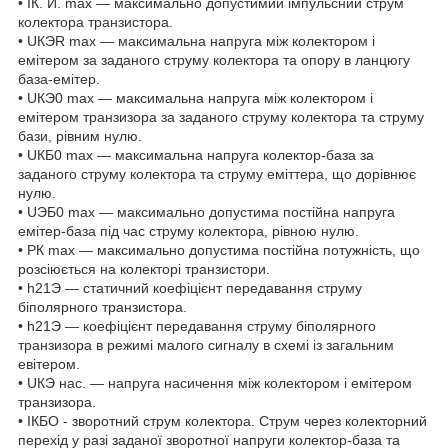
• IК. И. max — максимально допустимий імпульсний струм
колектора транзистора.
• UКЭR max — максимальна напруга між колектором і
емітером за заданого струму колектора та опору в ланцюгу
база-емітер.
• UКЭ0 max — максимальна напруга між колектором і
емітером транзизора за заданого струму колектора та струму
бази, рівним нулю.
• UКБ0 max — максимальна напруга колектор-база за
заданого струму колектора та струму еміттера, що дорівнює
нулю.
• UЭБ0 max — максимально допустима постійна напруга
емітер-база під час струму колектора, рівною нулю.
• РК max — максимально допустима постійна потужність, що
розсіюється на колекторі транзистори.
• h21Э — статичний коефіцієнт передавання струму
біполярного транзистора.
• h21Э — коефіцієнт передавання струму біполярного
транзизора в режимі малого сигналу в схемі із загальним
евітером.
• UКЭ нас. — напруга насичення між колектором і емітером
транзизора.
• IКБО - зворотний струм колектора. Струм через колекторний
перехід у разі заданої зворотної напруги колектор-база та