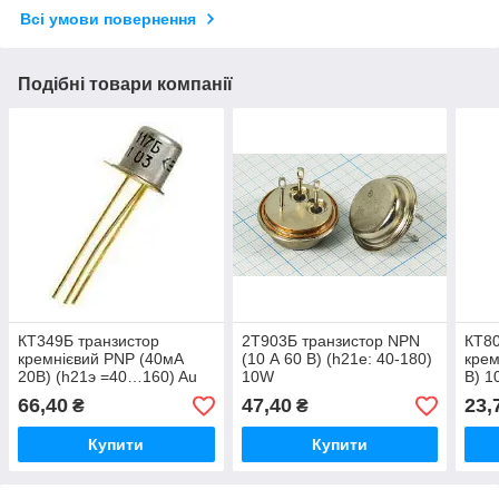
Всі умови повернення
Подібні товари компанії
КТ349Б транзистор
2Т903Б транзистор NPN
КТ80
кремнієвий PNP (40мА
(10 А 60 В) (h21е: 40-180)
крем
20В) (h21э =40…160) Au
10W
В) 1
(ТО18) (КТ-1-7)
66,40
47,40
23,
₴
₴
Купити
Купити