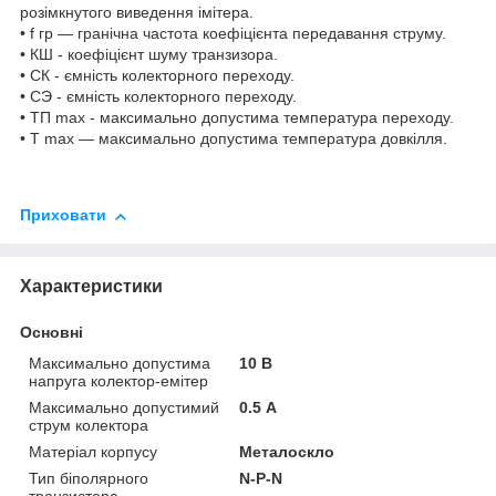
розімкнутого виведення імітера.
• f гр — гранічна частота коефіцієнта передавання струму.
• КШ - коефіцієнт шуму транзизора.
• СК - ємність колекторного переходу.
• СЭ - ємність колекторного переходу.
• ТП max - максимально допустима температура переходу.
• Т max — максимально допустима температура довкілля.
Приховати
Характеристики
Основні
Максимально допустима
10 В
напруга колектор-емітер
Максимально допустимий
0.5 А
струм колектора
Матеріал корпусу
Металоскло
Тип біполярного
N-P-N