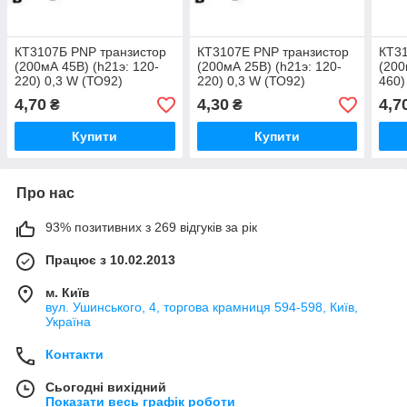
КТ3107Б PNP транзистор
КТ3107Е PNP транзистор
КТ31
(200мА 45В) (һ21э: 120-
(200мА 25В) (һ21э: 120-
(200
220) 0,3 W (ТО92)
220) 0,3 W (ТО92)
460)
4,70
4,30
4,7
₴
₴
Купити
Купити
Про нас
93% позитивних з 269 відгуків за рік
Працює з 10.02.2013
м. Київ
вул. Ушинського, 4, торгова крамниця 594-598, Київ,
Україна
Контакти
Сьогодні вихідний
Показати весь графік роботи