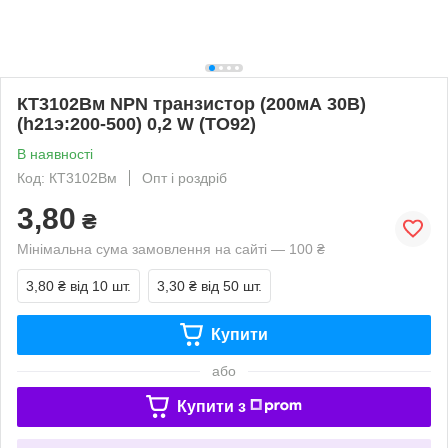
КТ3102Вм NPN транзистор (200мА 30В)
(һ21э:200-500) 0,2 W (ТО92)
В наявності
Код: КТ3102Вм
Опт і роздріб
3,80
₴
Мінімальна сума замовлення на сайті — 100 ₴
3,80 ₴
від 10 шт.
3,30 ₴
від 50 шт.
Купити
або
Купити з