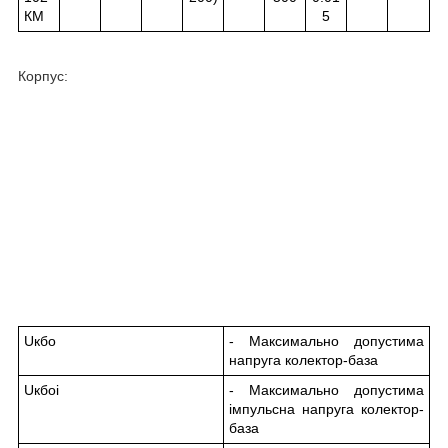
КМ
5
Корпус:
U
кбо
- Максимально допустима
напруга колектор-база
U
кбо
і
- Максимально допустима
імпульсна напруга колектор-
база