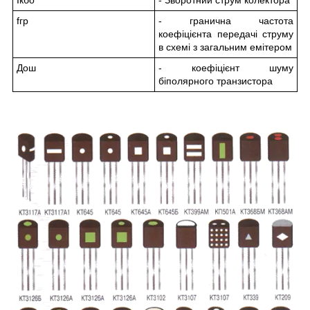
I
кбо
- Зворотний струм колектора
f
гр
- гранична частота
коефіцієнта передачі струму
в схемі з загальним емітером
До
ш
- коефіцієнт шуму
біполярного транзистора