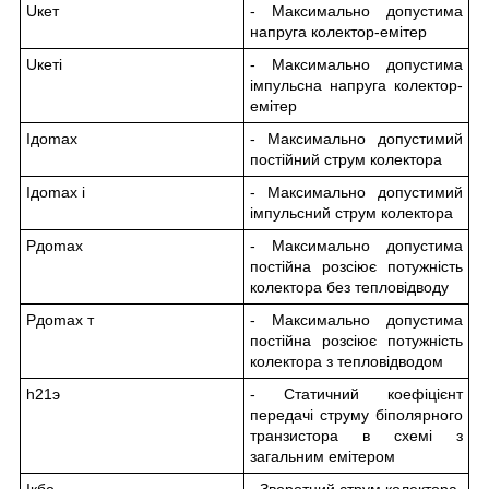
U
кет
- Максимально допустима
напруга колектор-емітер
U
кет
і
- Максимально допустима
імпульсна напруга колектор-
емітер
I
до
max
- Максимально допустимий
постійний струм колектора
I
до
max і
- Максимально допустимий
імпульсний струм колектора
P
до
max
- Максимально допустима
постійна розсіює потужність
колектора без тепловідводу
P
до
max т
- Максимально допустима
постійна розсіює потужність
колектора з тепловідводом
h
21э
- Статичний коефіцієнт
передачі струму біполярного
транзистора в схемі з
загальним емітером