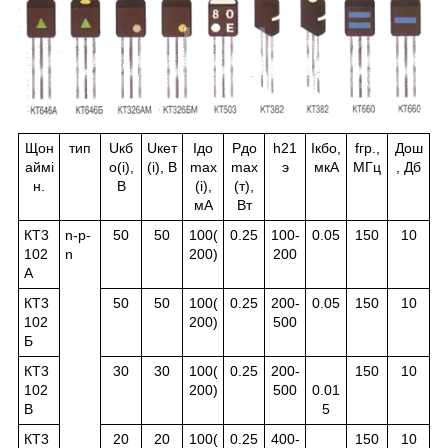
Щон
тип
U
кб
U
кет
I
до
P
до
h
21
I
кбо
,
f
гр.
,
До
ш
аймі
о
(і),
(і), В
max
max
э
мкА
МГц
, Дб
н.
В
(і),
(т),
мА
Вт
КТ3
n-p-
50
50
100(
0.25
100-
0.05
150
10
102
n
200)
200
А
КТ3
50
50
100(
0.25
200-
0.05
150
10
102
200)
500
Б
КТ3
30
30
100(
0.25
200-
150
10
102
200)
500
0.01
В
5
КТ3
20
20
100(
0.25
400-
150
10