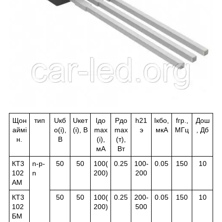
Щон
тип
U
кб
U
кет
I
до
P
до
h
21
I
кбо
,
f
гр.
,
До
ш
аймі
о
(і),
(і), В
max
max
э
мкА
МГц
, Дб
н.
В
(і),
(т),
мА
Вт
КТ3
n-p-
50
50
100(
0.25
100-
0.05
150
10
102
n
200)
200
АМ
КТ3
50
50
100(
0.25
200-
0.05
150
10
102
200)
500
БМ