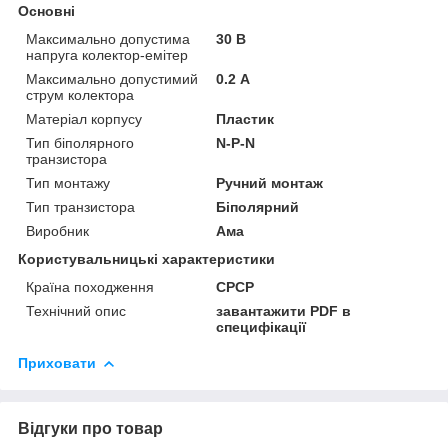
Основні
Максимально допустима
30 В
напруга колектор-емітер
Максимально допустимий
0.2 А
струм колектора
Матеріал корпусу
Пластик
Тип біполярного
N-P-N
транзистора
Тип монтажу
Ручний монтаж
Тип транзистора
Біполярний
Виробник
Ама
Користувальницькі характеристики
Країна походження
СРСР
Технічний опис
завантажити PDF в
специфікації
Приховати
Відгуки про товар