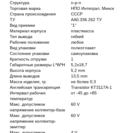
Структура
n-p-n
Торговая марка
НПО Интеграл, Минск
Страна происхождения
СССР
ТУ
АА0.336.262 ТУ
Вид приемки
"1"
Материал корпуса
пластмасса
Тип вывода
гибкий
Рабочее положение
любое
Вид упаковки
полиэт.пакет
Состояние упаковки
самоупаковка
Кратность отгрузки
1
Габаритные размеры L*W*H
5,2х18,7
Высота корпуса
5,2 mm
Длина выводов
13,5 mm
Масса изделия, гр.
не более 0,3
Английская транскрипция
Transistor KT3117A-1
Интервал рабочих
от -45 до +85
температур
Макс. допустимое
60 V
напряжение коллектор-база
Макс. допустимое
60 V
напряжение коллектор-
эмиттер
Макс. допустимое
4 V