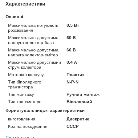
Характеристики
Основні
Максимальна потужність
0.5 Вт
розсіювання
Максимально допустима
60 В
напруга колектор-база
Максимально допустима
60 В
напруга колектор-емітер
Максимально допустимий
0.4 А
струм колектора
Матеріал корпусу
Пластик
Тип біполярного
N-P-N
транзистора
Тип монтажу
Ручний монтаж
Тип транзистора
Біполярний
Користувальницькі характеристики
виготовлення
Дискретне
Країна походження
CCCP
Приховати