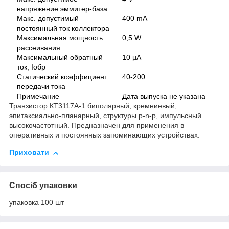
напряжение эммитер-база
Макс. допустимый
400 mA
постоянный ток коллектора
Максимальная мощность
0,5 W
рассеивания
Максимальный обратный
10 µA
ток, Iобр
Статический коэффициент
40-200
передачи тока
Примечание
Дата выпуска не указана
Транзистор КТ3117А-1 биполярный, кремниевый,
эпитаксиально-планарный, структуры p-n-p, импульсный
высокочастотный. Предназначен для применения в
оперативных и постоянных запоминающих устройствах.
Приховати
Спосіб упаковки
упаковка 100 шт