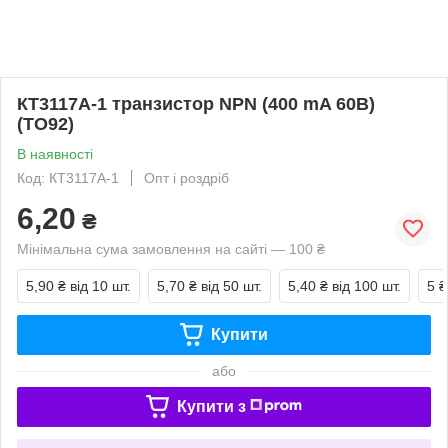
КТ3117А-1 транзистор NPN (400 mA 60В)
(ТО92)
В наявності
Код: КТ3117А-1
Опт і роздріб
6,20
₴
Мінімальна сума замовлення на сайті — 100 ₴
5,90 ₴
від 10 шт.
5,70 ₴
від 50 шт.
5,40 ₴
від 100 шт.
5 ₴
Купити
або
Купити з