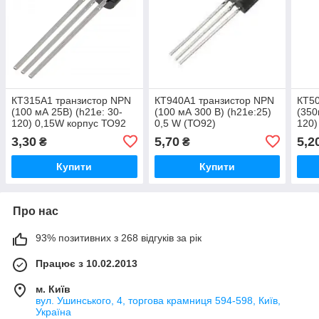
КТ315А1 транзистор NPN
КТ940А1 транзистор NPN
КТ50
(100 мА 25В) (h21е: 30-
(100 мА 300 В) (h21е:25)
(350
120) 0,15W корпус ТО92
0,5 W (ТО92)
120)
3,30
5,70
5,2
₴
₴
Купити
Купити
Про нас
93% позитивних з 268 відгуків за рік
Працює з 10.02.2013
м. Київ
вул. Ушинського, 4, торгова крамниця 594-598, Київ,
Україна