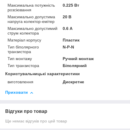
Максимальна потужність
0.225 Вт
розсіювання
Максимально допустима
20 В
напруга колектор-емітер
Максимально допустимий
0.6 А
струм колектора
Матеріал корпусу
Пластик
Тип біполярного
N-P-N
транзистора
Тип монтажу
Ручний монтаж
Тип транзистора
Біполярний
Користувальницькі характеристики
виготовлення
Дискретне
Приховати
Відгуки про товар
Ще немає відгуків про цей товар