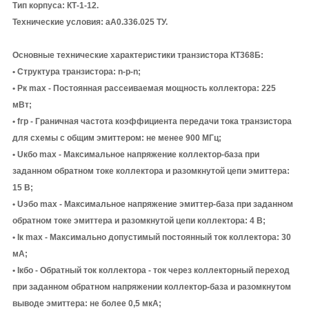
Тип корпуса: КТ-1-12.
Технические условия: аА0.336.025 ТУ.
Основные технические характеристики транзистора КТ368Б:
• Структура транзистора: n-p-n;
• Рк max - Постоянная рассеиваемая мощность коллектора: 225
мВт;
• fгр - Граничная частота коэффициента передачи тока транзистора
для схемы с общим эмиттером: не менее 900 МГц;
• Uкбо max - Максимальное напряжение коллектор-база при
заданном обратном токе коллектора и разомкнутой цепи эмиттера:
15 В;
• Uэбо max - Максимальное напряжение эмиттер-база при заданном
обратном токе эмиттера и разомкнутой цепи коллектора: 4 В;
• Iк max - Максимально допустимый постоянный ток коллектора: 30
мА;
• Iкбо - Обратный ток коллектора - ток через коллекторный переход
при заданном обратном напряжении коллектор-база и разомкнутом
выводе эмиттера: не более 0,5 мкА;