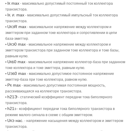
I
max
•
- максимально допустимый постоянный ток коллектора
К
транзистора.
I
max
•
- максимально допустимый импульсный ток коллектора
К. И.
транзистора.
U
R max
•
- максимальное напряжение между коллектором и
КЭ
эмиттером при заданном токе коллектора и сопротивлении в цепи
база-эмиттер.
U
0 max
•
- максимальное напряжение между коллектором и
КЭ
эмиттером транзистора при заданном токе коллектора и токе базы,
равным нулю.
U
0 max
•
- максимальное напряжение коллектор-база при заданном
КБ
токе коллектора и токе эмиттера, равным нулю.
U
0 max
•
- максимально допустимое постоянное напряжение
ЭБ
эмиттер-база при токе коллектора, равном нулю.
Р
max
•
- максимально допустимая постоянная мощность,
К
рассеивающаяся на коллекторе транзистора.
h21Э
•
- статический коэффициент передачи тока биполярного
транзистора.
h21
•
- коэффициент передачи тока биполярного транзистора в
Э
режиме малого сигнала в схеме с общим эмиттером.
U
нас.
•
- напряжение насыщения между коллектором и эмиттером
КЭ
транзистора.