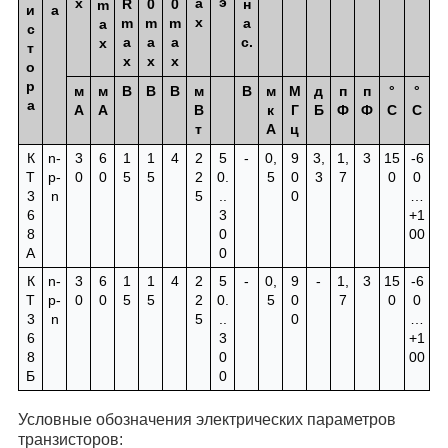
э
x
a
R
0
0
н
m
и
а
x
m
m
m
а
a
с
a
a
a
с.
x
т
x
x
x
о
р
м
м
В
В
В
м
В
м
М
д
п
п
°
°
а
А
А
В
к
Г
Б
Ф
Ф
С
С
т
А
ц
К
n-
3
6
1
1
4
2
5
-
0,
9
3,
1,
3
15
-6
Т
p-
0
0
5
5
2
0.
5
0
3
7
0
0
3
n
5
..
0
…
6
3
+1
8
0
00
А
0
К
n-
3
6
1
1
4
2
5
-
0,
9
-
1,
3
15
-6
Т
p-
0
0
5
5
2
0.
5
0
7
0
0
3
n
5
..
0
…
6
3
+1
8
0
00
Б
0
Условные обозначения электрических параметров
транзисторов: