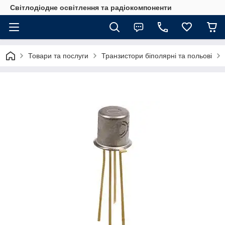
Світлодіодне освітлення та радіокомпоненти
Товари та послуги
Транзистори біполярні та польові