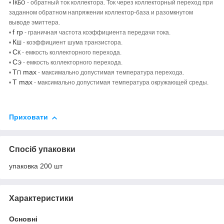
I
•
- обратный ток коллектора. Ток через коллекторный переход при
КБО
заданном обратном напряжении коллектор-база и разомкнутом
выводе эмиттера.
f гр
•
- граничная частота коэффициента передачи тока.
К
•
- коэффициент шума транзистора.
Ш
С
•
- емкость коллекторного перехода.
К
С
•
- емкость коллекторного перехода.
Э
Т
max
•
- максимально допустимая температура перехода.
П
Т max
•
- максимально допустимая температура окружающей среды.
Приховати
Спосіб упаковки
упаковка 200 шт
Характеристики
Основні