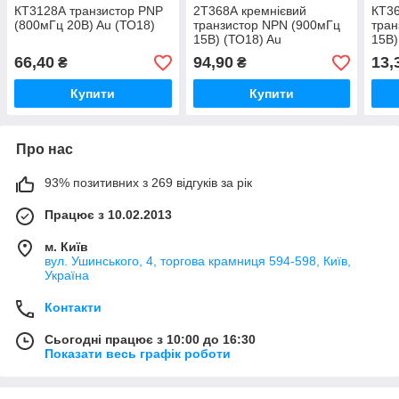
КТ3128А транзистор PNP
2Т368А кремнієвий
КТ3
(800мГц 20В) Au (ТО18)
транзистор NPN (900мГц
тран
15В) (ТО18) Au
15В)
66,40
94,90
13,
₴
₴
Купити
Купити
Про нас
93% позитивних з 269 відгуків за рік
Працює з 10.02.2013
м. Київ
вул. Ушинського, 4, торгова крамниця 594-598, Київ,
Україна
Контакти
Сьогодні працює з 10:00 до 16:30
Показати весь графік роботи