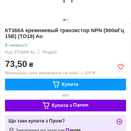
КТ368А кремниевый транзистор NPN (900мГц
15В) (ТО18) Au
В наявності
Код: КТ368А Au
Роздріб
73,50
₴
Мінімальна сума замовлення на сайті — 100 ₴
Купити
або
Купити з
Що таке купити з Пром?
Замовлення під захистом