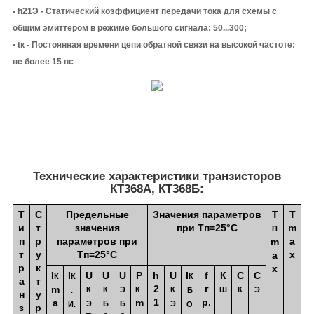
• h21Э - Статический коэффициент передачи тока для схемы с
общим эмиттером в режиме большого сигнала: 50...300;
• tк - Постоянная времени цепи обратной связи на высокой частоте:
не более 15 пс
Технические характеристики транзисторов
КТ368А, КТ368Б:
Т
С
Предельные
Значения параметров
T
Т
и
т
значения
при Тп=25°С
m
П
п
р
параметров при
a
m
т
у
Тп=25°С
x
a
р
к
x
I
I
U
U
U
Р
h
U
I
f
К
С
С
К
К
К
а
т
2
г
m
К
К
Э
К
К
Ш
К
Э
.
Б
н
у
1
p.
a
m
Э
Б
Б
Э
И.
О
з
р