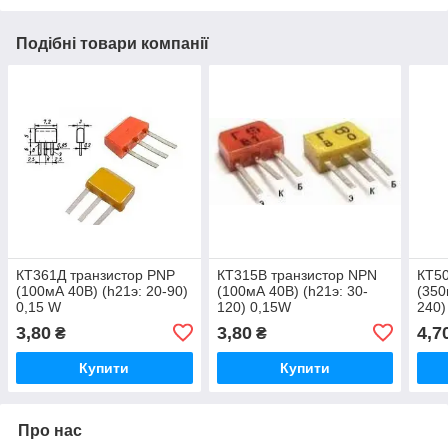
Подібні товари компанії
КТ361Д транзистор PNР
КТ315В транзистор NPN
КТ50
(100мА 40В) (һ21э: 20-90)
(100мА 40В) (h21э: 30-
(350
0,15 W
120) 0,15W
240)
3,80
3,80
4,7
₴
₴
Купити
Купити
Про нас