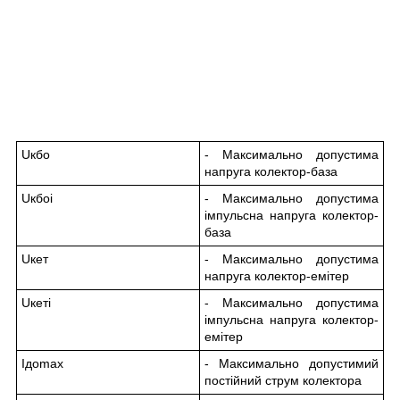
U
кбо
- Максимально допустима
напруга колектор-база
U
кбо
і
- Максимально допустима
імпульсна напруга колектор-
база
U
кет
- Максимально допустима
напруга колектор-емітер
U
кет
і
- Максимально допустима
імпульсна напруга колектор-
емітер
I
до
max
- Максимально допустимий
постійний струм колектора