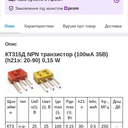
Замовлення під захистом
Опис
Характеристики
Відгуки про товар
Доставка
Опис
КТ315Д NPN транзистор (100мА 35В)
(һ21э: 20-90) 0,15 W
Щон
тип
U
кб
U
кет
I
до
P
до
h
21
I
кбо
,
f
гр.
,
До
ш
аймі
о
(і),
(і), В
max
max
э
мкА
МГц
, Дб
н.
В
(і),
(т),
мА
Вт
КТ3
n-p-
25
25
100
0.15
30-
0.5
250
-