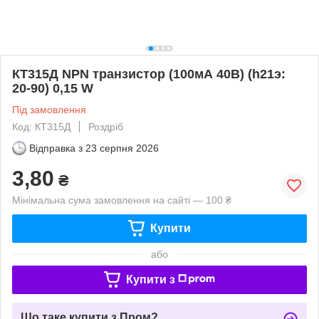
КТ315Д NPN транзистор (100мА 40В) (һ21э:
20-90) 0,15 W
Під замовлення
Код: КТ315Д
Роздріб
Відправка з
23 серпня 2026
3,80
₴
Мінімальна сума замовлення на сайті — 100 ₴
Купити
або
Купити з
Що таке купити з Пром?