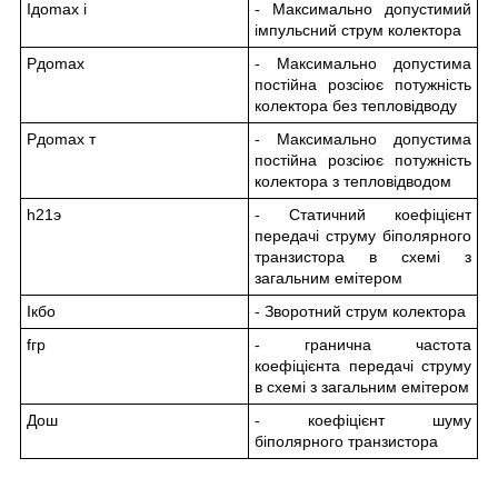
I
до
max і
- Максимально допустимий
імпульсний струм колектора
P
до
max
- Максимально допустима
постійна розсіює потужність
колектора без тепловідводу
P
до
max т
- Максимально допустима
постійна розсіює потужність
колектора з тепловідводом
h
21э
- Статичний коефіцієнт
передачі струму біполярного
транзистора в схемі з
загальним емітером
I
кбо
- Зворотний струм колектора
f
гр
- гранична частота
коефіцієнта передачі струму
в схемі з загальним емітером
До
ш
- коефіцієнт шуму
біполярного транзистора