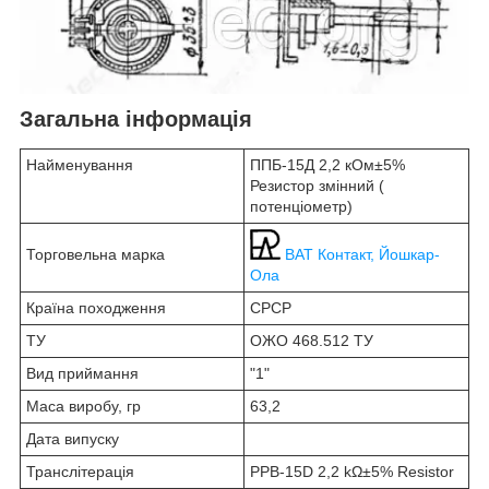
Загальна інформація
Найменування
ППБ-15Д 2,2 кОм±5%
Резистор змінний (
потенціометр)
Торговельна марка
ВАТ Контакт, Йошкар-
Ола
Країна походження
СРСР
ТУ
ОЖО 468.512 ТУ
Вид приймання
"1"
Маса виробу, гр
63,2
Дата випуску
Транслітерація
PPB-15D 2,2 kΩ±5% Resistor