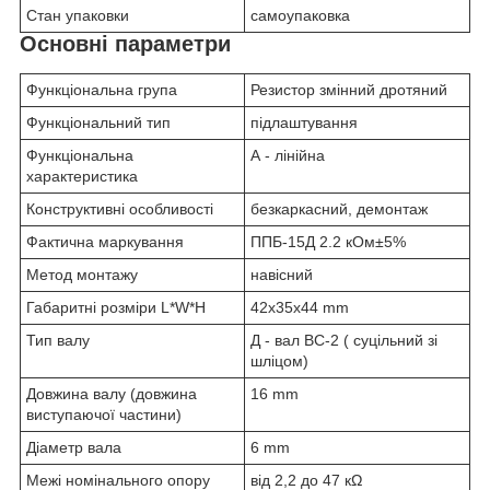
Стан упаковки
самоупаковка
Основні параметри
Функціональна група
Резистор змінний дротяний
Функціональний тип
підлаштування
Функціональна
А - лінійна
характеристика
Конструктивні особливості
безкаркасний, демонтаж
Фактична маркування
ППБ-15Д 2.2 кОм±5%
Метод монтажу
навісний
Габаритні розміри L*W*H
42х35х44 mm
Тип валу
Д - вал ВС-2 ( суцільний зі
шліцом)
Довжина валу (довжина
16 mm
виступаючої частини)
Діаметр вала
6 mm
Межі номінального опору
від 2,2 до 47 кΩ