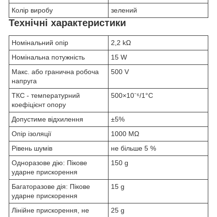
Колір виробу
зелений
Технічні характеристики
Номінальний опір
2,2 kΩ
Номінальна потужність
15 W
Макс. або гранична робоча
500 V
напруга
ТКС - температурний
500×10⁻⁶/1°C
коефіцієнт опору
Допустиме відхилення
±5%
Опір ізоляції
1000 MΩ
Рівень шумів
не більше 5 %
Одноразове дію: Пікове
150 g
ударне прискорення
Багаторазове дія: Пікове
15 g
ударне прискорення
Лінійне прискорення, не
25 g