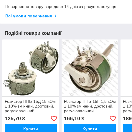
Повернення товару впродовж 14 днів за рахунок покупця
Всі умови повернення
Подібні товари компанії
Резистор ППБ-15Д 15 кОм
Резистор ППБ-15Г 1,5 кОм
Рези
± 10% змінний, дротовий,
± 10% змінний, дротовий,
± 10
регулювальний
регулювальний
рег
125,70
166,10
189
₴
₴
Купити
Купити