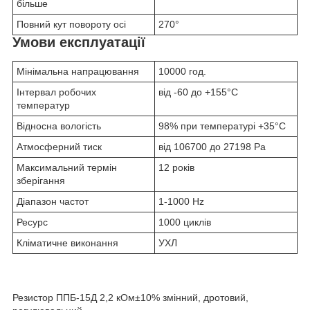
більше
Повний кут повороту осі
270°
Умови експлуатації
Мінімальна напрацювання
10000 год.
Інтервал робочих
від -60 до +155°С
температур
Відносна вологість
98% при температурі +35°С
Атмосферний тиск
від 106700 до 27198 Pa
Максимальний термін
12 років
зберігання
Діапазон частот
1-1000 Hz
Ресурс
1000 циклів
Кліматичне виконання
УХЛ
Резистор ППБ-15Д 2,2 кОм±10% змінний, дротовий,