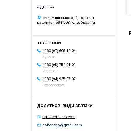
вул. Ушинського, 4, торгова
крамниця 594-598, Київ, Україна
+380 (97) 608-12-04
Kyivstar
+380 (95) 754-01-01
Vodafone
+380 (94) 925-37-07
Інтертелеком
http://led-stars.com
sohan.fop@gmail.com