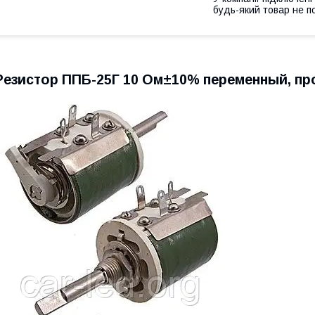
будь-який товар не п
Резистор ППБ-25Г 10 Ом±10% переменный, п