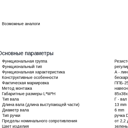
Возможные аналоги
Основные параметры
Функциональная группа
Резист
Функциональный тип
регули
Функциональная характеристика
А - ли
Конструктивные особенности
бескар
Фактическая маркировка
ППБ-2
Метод монтажа
навесн
Габаритные размеры L*W*H
85х38
Тип вала
Г - ва
Длина вала (длина выступающей части)
13 mm
Диаметр вала
6 mm
Тип ручки
ручка 
Пределы номинального сопротивления
от 2,2
Цвет изделия
зелен