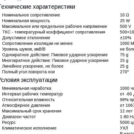
Технические характеристики
Номинальное сопротивление
10 Ω
Номинальная мощность
25 W
Максимальное или предельное рабочее напряжение
500 V
ТКС - температурный коэффициент сопротивления
500×10
Допустимое отклонение
±10%
Сопротивление изоляции не менее
1000 
Уровень шумов, мкВ/В
не бол
Однократное действие: Пиковое ударное ускорение
75 g
Многократное действие: Пиковое ударное ускорение
15 g
Линейное ускорение, не более
25 g
Полный угол поворота оси
270°
Условия эксплуатации
Минимальная наработка
1000 ч
Интервал рабочих температур
от -60
Относительная влажность
98% пр
Атмосферное давление
от 106
Максимальный срок хранения
12 лет
Диапазон частот
1-80 H
Ресурс
5000 ц
Климатическое исполнение
УХЛ
В наст