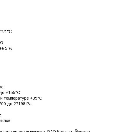
⁻⁶/1°C
MΩ
ее 5 %
ас.
 до +155°С
и температуре +35°С
700 до 27198 Pa
z
иклов
оящее время выпускает ОАО Контакт, Йошкар-