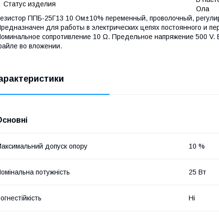
Статус изделия
Ола
езистор ППБ-25Г13 10 Ом±10% переменный, проволочный, регул
редназначен для работы в электрических цепях постоянного и пе
оминальное сопротивление 10 Ω. Предельное напряжение 500 V. 
айле во вложении.
арактеристики
Основні
аксимальний допуск опору
10 %
омінальна потужність
25 Вт
огнестійкість
Ні