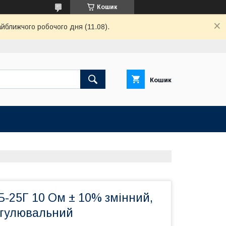
Кошик
айближчого робочого дня (11.08).
Кошик
Б-25Г 10 Ом ± 10% змінний,
егулювальний