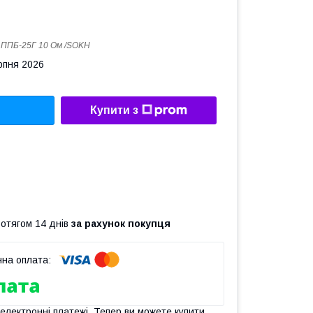
:
ППБ-25Г 10 Ом /SOKH
рпня 2026
Купити з
ротягом 14 днів
за рахунок покупця
 електронні платежі. Тепер ви можете купити