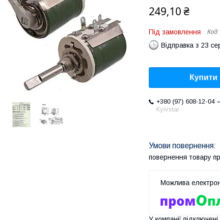
249,10 ₴
Під замовлення
Код
Відправка з 23 се
Купити
+380 (97) 608-12-04
Kyivstar
повернення товару п
У компанії підключені