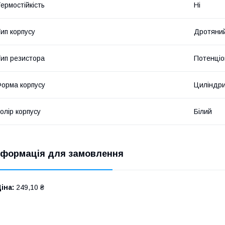
ермостійкість
Ні
ип корпусу
Дротяни
ип резистора
Потенціо
орма корпусу
Циліндр
олір корпусу
Білий
нформація для замовлення
іна:
249,10 ₴