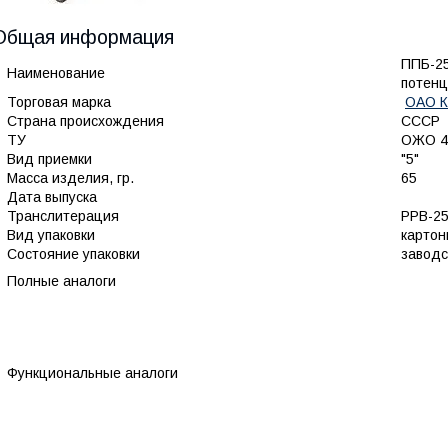
Общая информация
ППБ-25
Наименование
потенц
Торговая марка
ОАО К
Страна происхождения
СССР
ТУ
ОЖО 4
Вид приемки
"5"
Масса изделия, гр.
65
Дата выпуска
Транслитерация
PPB-25
Вид упаковки
картон
Состояние упаковки
заводс
Полные аналоги
Функциональные аналоги