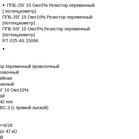
ППБ-25Г 10 Ом±5% Резистор переменный
( потенциометр)
ППБ-25Г 10 Ом±10% Резистор переменный
(потенциометр)
ППБ-50Г 10 Ом±5% Резистор переменный
(потенциометр)
RT-025-AS 1500K
ор переменный проволочный
ровочный
нейная
касный
5Г 10 Ом±10%
ой
х42 mm
л ВС-3 (с прямой лыской)
D=6/28
 до 47 кΩ
ый