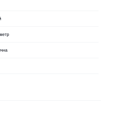
й
метр
ична