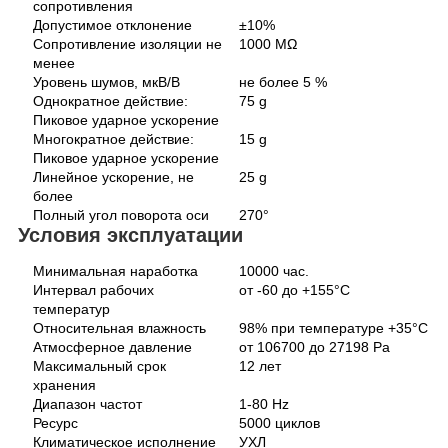
сопротивления
Допустимое отклонение
±10%
Сопротивление изоляции не
1000 MΩ
менее
Уровень шумов, мкВ/В
не более 5 %
Однократное действие:
75 g
Пиковое ударное ускорение
Многократное действие:
15 g
Пиковое ударное ускорение
Линейное ускорение, не
25 g
более
Полный угол поворота оси
270°
Условия эксплуатации
Минимальная наработка
10000 час.
Интервал рабочих
от -60 до +155°С
температур
Относительная влажность
98% при температуре +35°С
Атмосферное давление
от 106700 до 27198 Pa
Максимальный срок
12 лет
хранения
Диапазон частот
1-80 Hz
Ресурс
5000 циклов
Климатическое исполнение
УХЛ