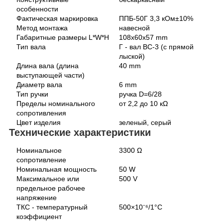
особенности
Фактическая маркировка
ППБ-50Г 3,3 кОм±10%
Метод монтажа
навесной
Габаритные размеры L*W*H
108х60х57 mm
Тип вала
Г - вал ВС-3 (с прямой
лыской)
Длина вала (длина
40 mm
выступающей части)
Диаметр вала
6 mm
Тип ручки
ручка D=6/28
Пределы номинального
от 2,2 до 10 кΩ
сопротивления
Цвет изделия
зеленый, серый
Технические характеристики
Номинальное
3300 Ω
сопротивление
Номинальная мощность
50 W
Максимальное или
500 V
предельное рабочее
напряжение
ТКС - температурный
500×10⁻⁶/1°C
коэффициент