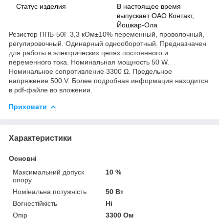
Статус изделия
В настоящее время
выпускает ОАО Контакт,
Йошкар-Ола
Резистор ППБ-50Г 3,3 кОм±10% переменный, проволочный,
регулировочный. Одинарный однооборотный. Предназначен
для работы в электрических цепях постоянного и
переменного тока. Номинальная мощность 50 W.
Номинальное сопротивление 3300 Ω. Предельное
напряжение 500 V. Более подробная информация находится
в pdf-файле во вложении.
Приховати
Характеристики
Основні
Максимальний допуск
10 %
опору
Номінальна потужність
50 Вт
Вогнестійкість
Ні
Опір
3300 Ом