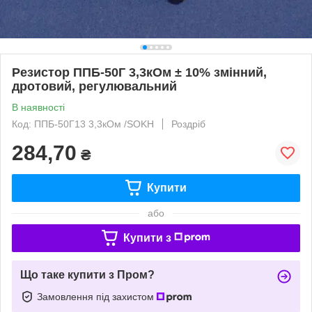
Резистор ППБ-50Г 3,3кОм ± 10% змінний,
дротовий, регулювальний
В наявності
Код: ППБ-50Г13 3,3кОм /SOKH
Роздріб
284,70
₴
Купити
або
Купити з
Що таке купити з Пром?
Замовлення під захистом