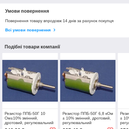
Умови повернення
Повернення товару впродовж 14 днів за рахунок покупця
Всі умови повернення
Подібні товари компанії
Резистор ППБ-50Г 10
Резистор ППБ-50Г 6,8 кОм
Рези
Ом±10% змінний,
± 10% змінний, дротовий,
± 10
дротовий, регулювальний
регулювальний
рег