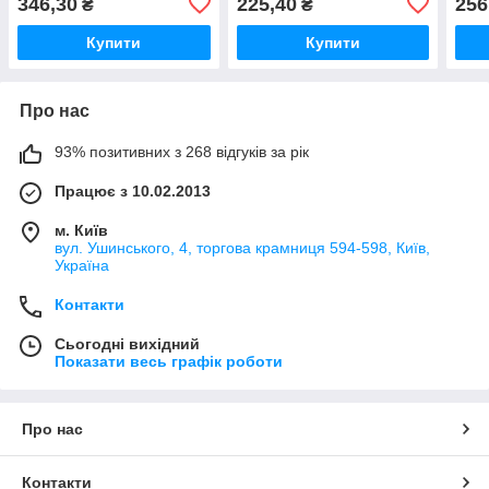
346,30
225,40
256
₴
₴
Купити
Купити
Про нас
93% позитивних з 268 відгуків за рік
Працює з 10.02.2013
м. Київ
вул. Ушинського, 4, торгова крамниця 594-598, Київ,
Україна
Контакти
Сьогодні вихідний
Показати весь графік роботи
Про нас
Контакти