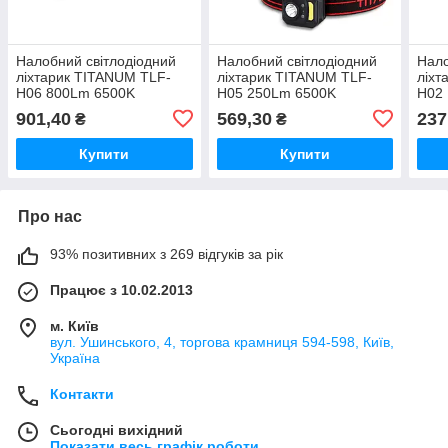
Налобний світлодіодний
Налобний світлодіодний
Нало
ліхтарик TITANUM TLF-
ліхтарик TITANUM TLF-
ліхт
H06 800Lm 6500K
H05 250Lm 6500K
H02
901,40
569,30
237
₴
₴
Купити
Купити
Про нас
93% позитивних з 269 відгуків за рік
Працює з 10.02.2013
м. Київ
вул. Ушинського, 4, торгова крамниця 594-598, Київ,
Україна
Контакти
Сьогодні вихідний
Показати весь графік роботи