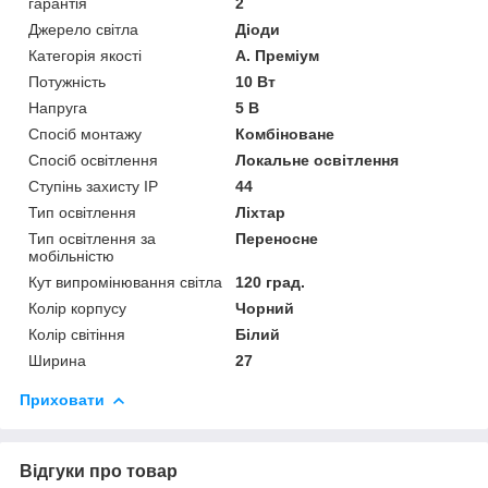
гарантія
2
Джерело світла
Діоди
Категорія якості
A. Преміум
Потужність
10 Вт
Напруга
5 В
Спосіб монтажу
Комбіноване
Спосіб освітлення
Локальне освітлення
Ступінь захисту IP
44
Тип освітлення
Ліхтар
Тип освітлення за
Переносне
мобільністю
Кут випромінювання світла
120 град.
Колір корпусу
Чорний
Колір світіння
Білий
Ширина
27
Приховати
Відгуки про товар