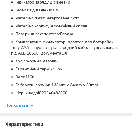
Індикатор заряду:2 рівневий
Захист від падіння:1 м
Матеріал лінзи:Загартоване скло
Матеріал корпусу:Алюмінієвий сплав
Поверхня рефлектора:Гладка
Комплектація:Акумулятор, адаптер для батарейок
типу ААА, шнур на руку, зарядний кабель, ущільнювач
під АКБ 18650, документація
Колір:Чорний матовий
Гарантійний термін:1 рік
Вага:110г
Габаритні розміри:138mm х 34mm х 30mm
Штрих-код:4820246483308
Приховати
Характеристики