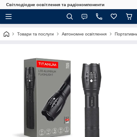
Світлодіодне освітлення та радіокомпоненти
Товари та послуги
Автономне освітлення
Портативн