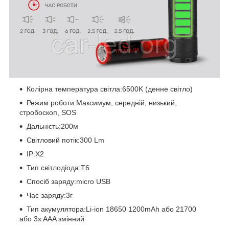
Колірна температура світла:6500K (денне світло)
Режим роботи:Максимум, середній, низький,
стробоскоп, SOS
Дальність:200м
Світловий потік:300 Lm
IP:X2
Тип світлодіода:T6
Спосіб заряду:micro USB
Час заряду:3г
Тип акумулятора:Li-ion 18650 1200mAh або 21700
або 3x AAA змінний