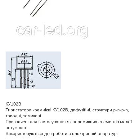
КУ102В
Тиристатори кремнієві КУ102В, дифузійні, структури p-n-p-n,
триодні, замикані.
Призначені для застосування як перемикних елементів малої
потужності.
Використовуються для роботи в електронній апаратурі