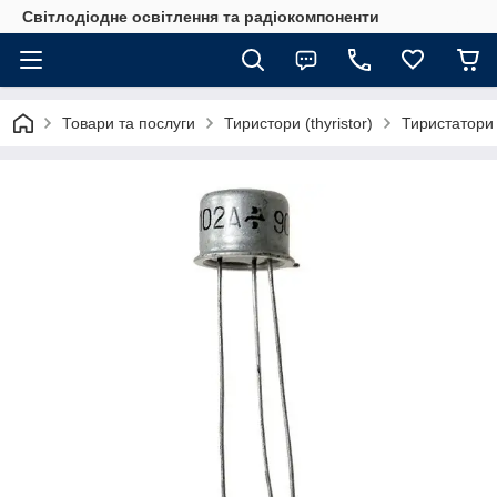
Світлодіодне освітлення та радіокомпоненти
Товари та послуги
Тиристори (thyristor)
Тиристатори 