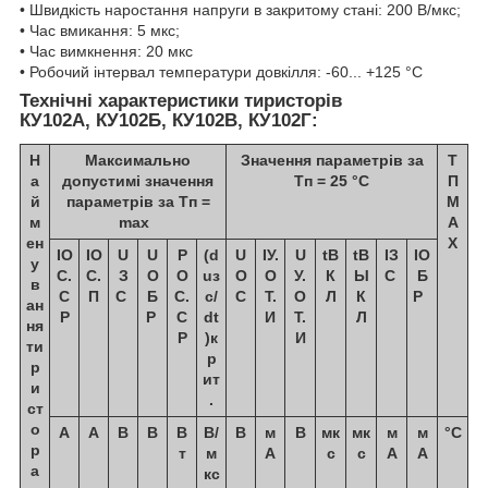
• Швидкість наростання напруги в закритому стані: 200 В/мкс;
• Час вмикання: 5 мкс;
• Час вимкнення: 20 мкс
• Робочий інтервал температури довкілля: -60... +125 °С
Технічні характеристики тиристорів
КУ102А, КУ102Б, КУ102В, КУ102Г:
Н
Максимально
Значення параметрів за
T
а
допустимі значення
Тп = 25 °C
П
й
параметрів за Тп =
M
м
max
A
ен
X
I
О
I
О
U
U
P
(d
U
I
У.
U
t
В
t
В
I
З
I
О
у
С.
С.
З
О
О
u
з
О
О
У.
К
Ы
С
Б
в
С
П
С
Б
С.
с
/
С
Т.
О
Л
К
Р
ан
Р
Р
С
dt
И
Т.
Л
ня
Р
)
к
И
ти
р
р
ит
и
.
ст
о
А
А
В
В
В
В/
В
м
В
мк
мк
м
м
°С
р
т
м
А
с
с
А
А
а
кс