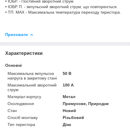
• I
ОБР.
- Постійний зворотний струм.
• I
ОБР. П.
- імпульсний зворотний струм, що повторюється.
• T
П. MAX
- Максимальна температура переходу тиристора.
Приховати
Характеристики
Основні
Максимальна імпульсна
50 В
напруга в закритому стані
Максимальний зворотний
100 А
струм
Матеріал корпусу
Метал
Охолодження
Примусове, Природне
Стан
Новий
Спосіб монтажу
Різьбовий
Тип тиристора
Діак