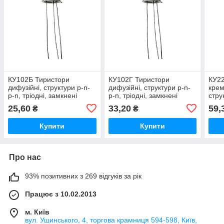
КУ102Б Тиристори
КУ102Г Тиристори
КУ22
дифузійні, структури p-n-
дифузійні, структури p-n-
крем
p-n, тріодні, замкнені
p-n, тріодні, замкнені
стру
неза
25,60
33,20
59,
₴
₴
висо
Купити
Купити
Про нас
93% позитивних з 269 відгуків за рік
Працює з 10.02.2013
м. Київ
вул. Ушинського, 4, торгова крамниця 594-598, Київ,