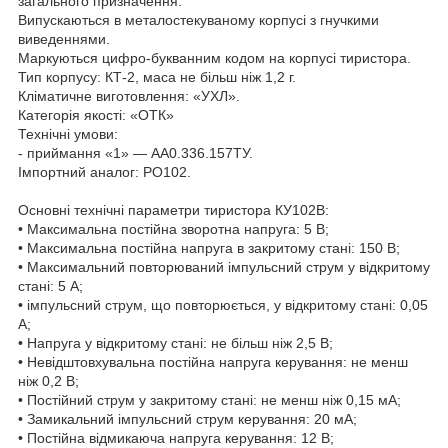
загального призначення.
Випускаються в металостекуваному корпусі з гнучкими
виведеннями.
Маркуються цифро-букванним кодом на корпусі тиристора.
Тип корпусу: КТ-2, маса не більш ніж 1,2 г.
Кліматичне виготовлення: «УХЛ».
Категорія якості: «ОТК»
Технічні умови:
- приймання «1» — АА0.336.157ТУ.
Імпортний аналог: PO102.
Основні технічні параметри тиристора КУ102В:
• Максимальна постійна зворотна напруга: 5 В;
• Максимальна постійна напруга в закритому стані: 150 В;
• Максимальний повторюваний імпульсний струм у відкритому
стані: 5 А;
• імпульсний струм, що повторюється, у відкритому стані: 0,05
А;
• Напруга у відкритому стані: не більш ніж 2,5 В;
• Невідштовхувальна постійна напруга керування: не менш
ніж 0,2 В;
• Постійний струм у закритому стані: не менш ніж 0,15 мА;
• Замикальний імпульсний струм керування: 20 мА;
• Постійна відмикаюча напруга керування: 12 В;