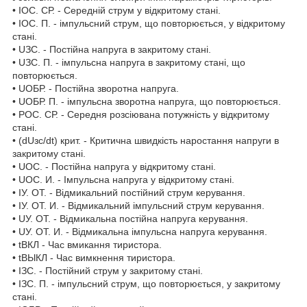
• I
ОС. СР.
- Середній струм у відкритому стані.
• I
ОС. П.
- імпульсний струм, що повторюється, у відкритому
стані.
• U
ЗС.
- Постійна напруга в закритому стані.
• U
ЗС. П.
- імпульсна напруга в закритому стані, що
повторюється.
• U
ОБР.
- Постійна зворотна напруга.
• U
ОБР. П.
- імпульсна зворотна напруга, що повторюється.
• P
ОС. СР.
- Середня розсіювана потужність у відкритому
стані.
• (dU
зс
/dt)
крит.
- Критична швидкість наростання напруги в
закритому стані.
• U
ОС.
- Постійна напруга у відкритому стані.
• U
ОС. И.
- Імпульсна напруга у відкритому стані.
• I
У. ОТ.
- Відмикальний постійний струм керування.
• I
У. ОТ. И.
- Відмикальний імпульсний струм керування.
• U
У. ОТ.
- Відмикальна постійна напруга керування.
• U
У. ОТ. И.
- Відмикальна імпульсна напруга керування.
• t
ВКЛ
- Час вмикання тиристора.
• t
ВЫКЛ
- Час вимкнення тиристора.
• I
ЗС.
- Постійний струм у закритому стані.
• I
ЗС. П.
- імпульсний струм, що повторюється, у закритому
стані.