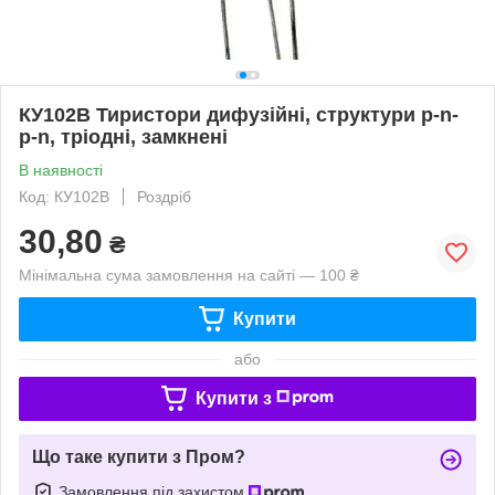
КУ102В Тиристори дифузійні, структури p-n-
p-n, тріодні, замкнені
В наявності
Код: КУ102В
Роздріб
30,80
₴
Мінімальна сума замовлення на сайті — 100 ₴
Купити
або
Купити з
Що таке купити з Пром?
Замовлення під захистом