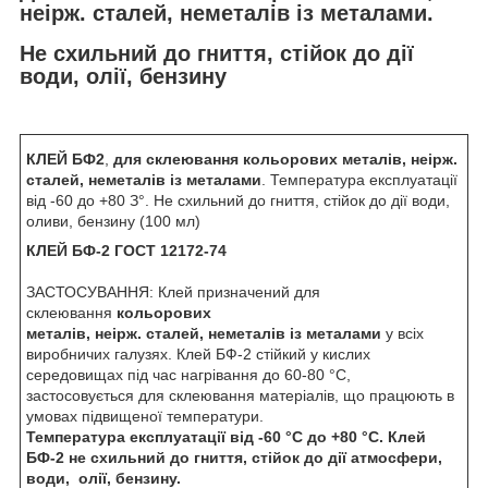
неірж. сталей, неметалів із металами.
Не схильний до гниття, стійок до дії
води, олії, бензину
КЛЕЙ БФ2
,
для склеювання кольорових металів, неірж.
сталей, неметалів із металами
. Температура експлуатації
від -60 до +80 З°. Не схильний до гниття, стійок до дії води,
оливи, бензину (100 мл)
КЛЕЙ БФ-2 ГОСТ 12172-74
ЗАСТОСУВАННЯ: Клей призначений для
склеювання
кольорових
металів, неірж. сталей, неметалів із металами
у всіх
виробничих галузях. Клей БФ-2 стійкий у кислих
середовищах під час нагрівання до 60-80 °C,
застосовується для склеювання матеріалів, що працюють в
умовах підвищеної температури.
Температура експлуатації від -60 °C до +80 °C. Клей
БФ-2 не схильний до гниття, стійок до дії атмосфери,
води, олії, бензину.