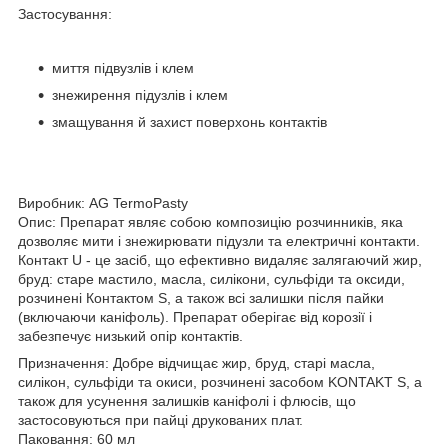
Застосування:
миття підвузлів і клем
знежирення підузлів і клем
змащування й захист поверхонь контактів
Виробник: AG TermoPasty
Опис: Препарат являє собою композицію розчинників, яка
дозволяє мити і знежирювати підузли та електричні контакти.
Контакт U - це засіб, що ефективно видаляє залягаючий жир,
бруд: старе мастило, масла, силікони, сульфіди та оксиди,
розчинені Контактом S, а також всі залишки після пайки
(включаючи каніфоль). Препарат оберігає від корозії і
забезпечує низький опір контактів.
Призначення: Добре відчищає жир, бруд, старі масла,
силікон, сульфіди та окиси, розчинені засобом KONTAKT S, а
також для усунення залишків каніфолі і флюсів, що
застосовуються при пайці друкованих плат.
Паковання: 60 мл