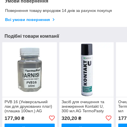
Умови повернення
Повернення товару впродовж 14 днів за рахунок покупця
Всі умови повернення
Подібні товари компанії
PVB 16 (Універсальний
Засіб для очищення та
Очищ
лак для друкованих плат)
знежирення Kontakt U,
Term
(плашка 100мл.) AG
300 мл.AG TermoPasty
мл
TermoPasty (саморозлив з
177,90
320,20
177
₴
₴
каністри)