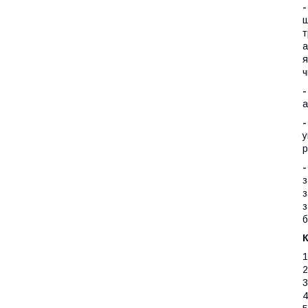
ш
т
а
я
ч
а
-
у
р
з
з
з
б
1
2
3
4