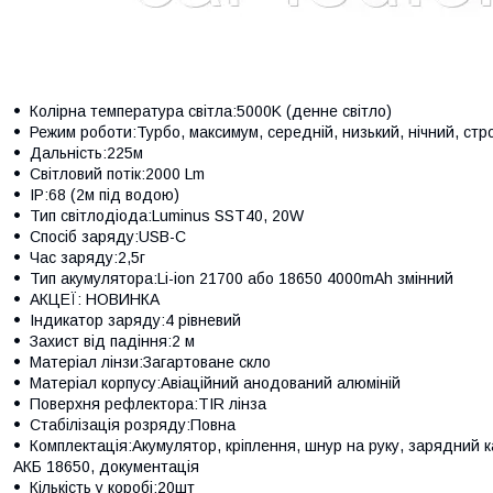
Колірна температура світла:5000K (денне світло)
Режим роботи:Турбо, максимум, середній, низький, нічний, стр
Дальність:225м
Світловий потік:2000 Lm
IP:68 (2м під водою)
Тип світлодіода:Luminus SST40, 20W
Спосіб заряду:USB-C
Час заряду:2,5г
Тип акумулятора:Li-ion 21700 або 18650 4000mAh змінний
АКЦЕЇ: НОВИНКА
Індикатор заряду:4 рівневий
Захист від падіння:2 м
Матеріал лінзи:Загартоване скло
Матеріал корпусу:Авіаційний анодований алюміній
Поверхня рефлектора:TIR лінза
Стабілізація розряду:Повна
Комплектація:Акумулятор, кріплення, шнур на руку, зарядний к
АКБ 18650, документація
Кількість у коробі:20шт