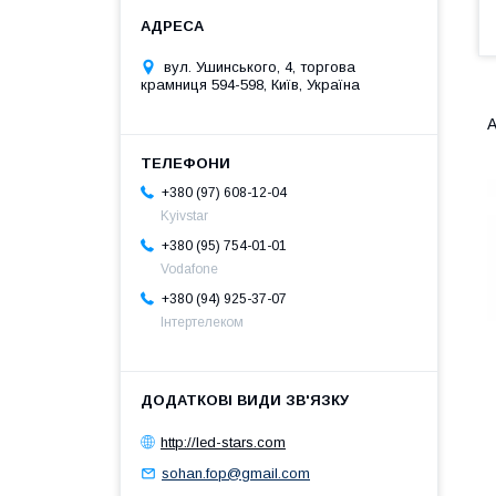
вул. Ушинського, 4, торгова
крамниця 594-598, Київ, Україна
А
+380 (97) 608-12-04
Kyivstar
+380 (95) 754-01-01
Vodafone
+380 (94) 925-37-07
Інтертелеком
http://led-stars.com
sohan.fop@gmail.com