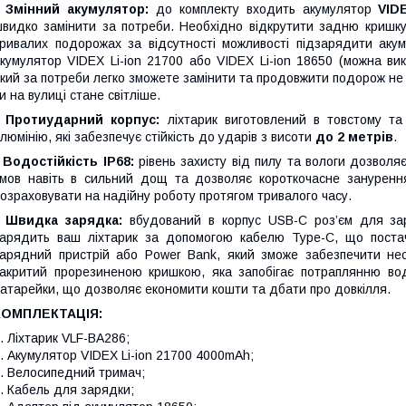
- Змінний акумулятор:
до комплекту входить акумулятор
VID
видко замінити за потреби. Необхідно відкрутити задню кришку
ривалих подорожах за відсутності можливості підзарядити аку
кумулятор VIDEX Li-ion 21700 або VIDEX Li-ion 18650 (можна вик
кий за потреби легко зможете замінити та продовжити подорож не
и на вулиці стане світліше.
- Протиударний корпус:
ліхтарик виготовлений в товстому та
люмінію, які забезпечує стійкість до ударів з висоти
до
2 метрів
.
 Водостійкість IP
68:
рівень захисту від пилу та вологи дозволя
мов навіть в сильний дощ та дозволяє короткочасне зануренн
озраховувати на надійну роботу протягом тривалого часу.
- Швидка зарядка:
вбудований в корпус USB-C роз’єм для за
арядить ваш ліхтарик за допомогою кабелю Type-C, що постач
арядний пристрій або Power Bank, який зможе забезпечити необ
акритий прорезиненою кришкою, яка запобігає потраплянню вод
атарейки, що дозволяє економити кошти та дбати про довкілля.
КОМПЛЕКТАЦІЯ:
. Ліхтарик VLF-BA286;
. Акумулятор VIDEX Li-ion 21700 4000mAh;
. Велосипедний тримач;
. Кабель для зарядки;