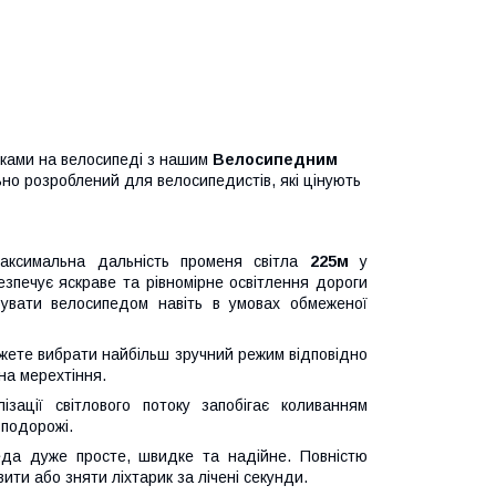
дками на велосипеді з нашим
Велосипедним
льно розроблений для велосипедистів, які цінують
аксимальна дальність променя світла
225м
у
зпечує яскраве та рівномірне освітлення дороги
увати велосипедом навіть в умовах обмеженої
жете вибрати найбільш зручний режим відповідно
на мерехтіння.
ізації світлового потоку запобігає коливанням
 подорожі.
еда дуже просте, швидке та надійне. Повністю
ти або зняти ліхтарик за лічені секунди.