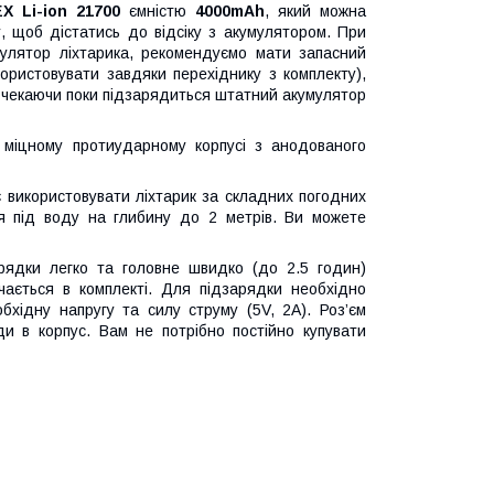
EX Li-ion 21700
ємністю
4000mAh
, який можна
, щоб дістатись до відсіку з акумулятором. При
мулятор ліхтарика, рекомендуємо мати запасний
ористовувати завдяки перехіднику з комплекту),
 чекаючи поки підзарядиться штатний акумулятор
 міцному протиударному корпусі з анодованого
є використовувати ліхтарик за складних погодних
я під воду на глибину до 2 метрів. Ви можете
рядки легко та головне швидко (до 2.5 годин)
ається в комплекті. Для підзарядки необхідно
хідну напругу та силу струму (5V, 2A). Роз’єм
и в корпус. Вам не потрібно постійно купувати