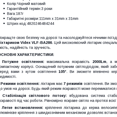
Колір:Чорний матовий
Гарантійний термін:3 роки
Вага:187г
Габаритні розміри:111mm х 31mm х 31mm
Штрих-код:4820246484244
окращте свою безпеку на дорозі та насолоджуйтеся нічними поїз
іхтариком Videx VLF-BA286
. Цей високоякісний ліхтарик спеціа
кість, надійність та зручність.
ОСНОВНІ ХАРАКТЕРИСТИКИ:
- Потужне освітлення:
максимальна яскравість
2000Lm
, а м
омпактному корпусі. Оснащений потужним світлодіодом, який забе
перед вами з кутом освітлення
105°
. Ви зможете впевнено кер
идимості.
 Режими освітлення:
ліхтарик має
7 режимів
освітлення. Ви змо
о умов на дорозі. Будь-який режим яскравості може перемикатися 
- Стабілізація світлового потоку:
вбудована система стабіл
скравості під час роботи. Рівномірно яскраве світло на протязі всієї
- Легке встановлення:
кріплення ліхтарика до керма велосип
люмінієве кріплення з швидкознімним механізмом дозволяє встанови