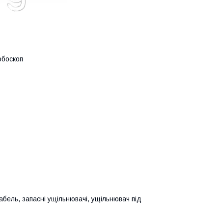
обоскоп
абель, запасні ущільнювачі, ущільнювач під