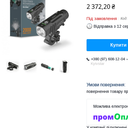
2 372,20 ₴
Під замовлення
Код
Відправка з 12 се
Купити
+380 (97) 608-12-04
Kyivstar
повернення товару п
У компанії підключені