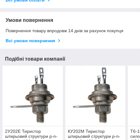
Всі умови оплати
Умови повернення
Повернення товару впродовж 14 днів за рахунок покупця
Всі умови повернення
Подібні товари компанії
2У202Е Тиристор
КУ202М Тиристор
Т6-1
штирьовий структури p-n-
штирьовий структури p-n-
сило