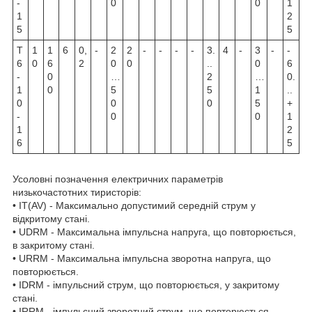
-
0
0
1
1
2
5
5
Т
1
1
6
0,
-
2
2
-
-
-
-
3.
4
-
3
-
-
6
0
6
2
0
0
..
0
6
-
0
…
2
…
0.
1
0
5
5
1
..
0
0
0
5
+
-
0
0
1
1
2
6
5
Усоловні позначення електричних параметрів
низькочастотних тиристорів:
• I
T(AV)
- Максимально допустимий середній струм у
відкритому стані.
• U
DRM
- Максимальна імпульсна напруга, що повторюється,
в закритому стані.
• U
RRM
- Максимальна імпульсна зворотна напруга, що
повторюється.
• I
DRM
- імпульсний струм, що повторюється, у закритому
стані.
• I
RRM
- імпульсний зворотний струм, що повторюється.