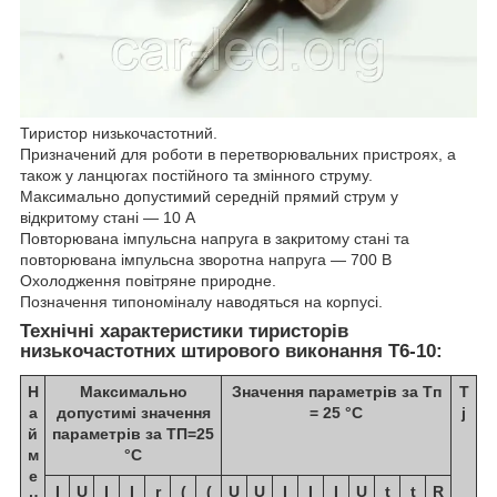
Тиристор низькочастотний.
Призначений для роботи в перетворювальних пристроях, а
також у ланцюгах постійного та змінного струму.
Максимально допустимий середній прямий струм у
відкритому стані — 10 А
Повторювана імпульсна напруга в закритому стані та
повторювана імпульсна зворотна напруга — 700 В
Охолодження повітряне природне.
Позначення типономіналу наводяться на корпусі.
Технічні характеристики тиристорів
низькочастотних штирового виконання Т6-10:
Н
Максимально
Значення параметрів за Тп
T
а
допустимі значення
= 25 °C
j
й
параметрів за ТП=25
м
°C
е
I
U
I
I
r
(
(
U
U
I
I
I
U
t
t
R
н