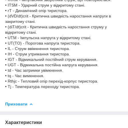
• I
TSM
- Ударний струм у відкритому стані.
• r
T
- Динамічний опір тиристора.
• (dV
D
/dt)
crit
- Критична швидкість наростання напруги в
закритому стані.
• (di
T
/dt)
crit
- Критична швидкість наростання струму у
відкритому стані.
• U
TM
- Імпульсна напруга у відкритому стані.
• U
T(TO)
- Порогова напруга тиристора.
• I
L
- Струм ввімкнення тиристора.
• I
H
- Струм утримання тиристора.
• I
GT
- Відмикальний постійний струм керування.
• U
GT
- Відмикальна постійна напруга керування.
• t
d
- Час затримки увімкнення.
• t
q
- Час вимкнення.
• R
thjc
- Тепловий опір перехід-корпус тиристора.
• T
j
- Температура переходу тиристора.
Приховати
Характеристики