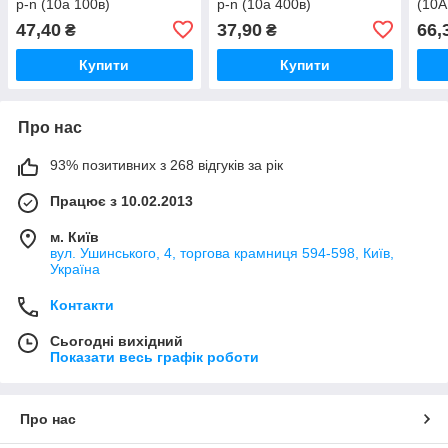
p-n (10а 100в)
p-n (10а 400в)
(10А
анал
47,40
37,90
66,
₴
₴
Купити
Купити
Про нас
93% позитивних з 268 відгуків за рік
Працює з 10.02.2013
м. Київ
вул. Ушинського, 4, торгова крамниця 594-598, Київ,
Україна
Контакти
Сьогодні вихідний
Показати весь графік роботи
Про нас