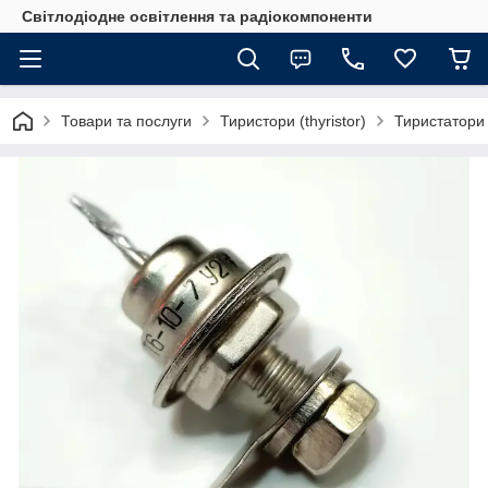
Світлодіодне освітлення та радіокомпоненти
Товари та послуги
Тиристори (thyristor)
Тиристатори 