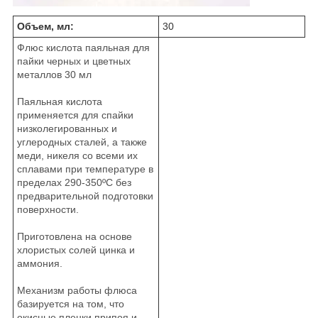
Объем, мл:
30
Флюс кислота паяльная для
пайки черных и цветных
металлов 30 мл
Паяльная кислота
применяется для спайки
низколегированных и
углеродных сталей, а также
меди, никеля со всеми их
сплавами при температуре в
пределах 290-350ºС без
предварительной подготовки
поверхности.
Приготовлена на основе
хлористых солей цинка и
аммония.
Механизм работы флюса
базируется на том, что
окисные пленки припоя и