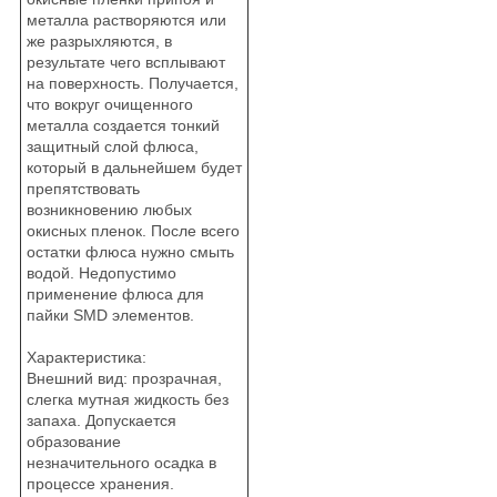
металла растворяются или
же разрыхляются, в
результате чего всплывают
на поверхность. Получается,
что вокруг очищенного
металла создается тонкий
защитный слой флюса,
который в дальнейшем будет
препятствовать
возникновению любых
окисных пленок. После всего
остатки флюса нужно смыть
водой. Недопустимо
применение флюса для
пайки SMD элементов.
Характеристика:
Внешний вид: прозрачная,
слегка мутная жидкость без
запаха. Допускается
образование
незначительного осадка в
процессе хранения.