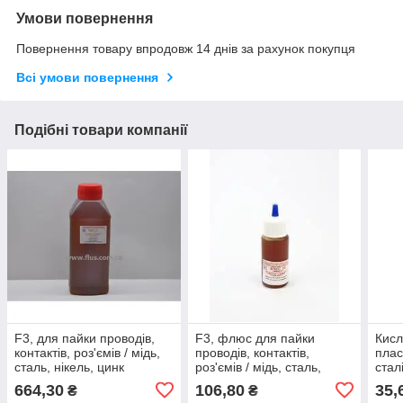
Умови повернення
Повернення товару впродовж 14 днів за рахунок покупця
Всі умови повернення
Подібні товари компанії
F3, для пайки проводів,
F3, флюс для пайки
Кисл
контактів, роз'ємів / мідь,
проводів, контактів,
плас
сталь, нікель, цинк
роз'ємів / мідь, сталь,
сталі
(500мл)
нікель, цинк / (40мл)
(Укр
664,30
106,80
35,
₴
₴