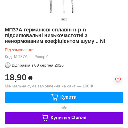
МП37А германієві сплавні n-p-n
підсилювальні низькочастотні з
ненормованим коефіцієнтом шуму .. Ni
Під замовлення
Код: МП37А
Роздріб
Відправка з
09 серпня 2026
18,90
₴
Мінімальна сума замовлення на сайті — 100 ₴
Купити
або
Купити з