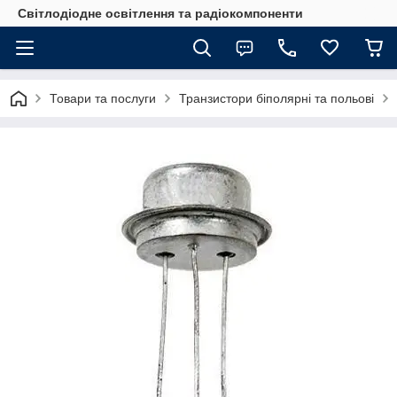
Світлодіодне освітлення та радіокомпоненти
Товари та послуги
Транзистори біполярні та польові