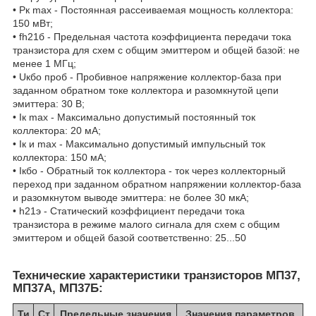
• Рк max - Постоянная рассеиваемая мощность коллектора:
150 мВт;
• fh21б - Предельная частота коэффициента передачи тока
транзистора для схем с общим эмиттером и общей базой: не
менее 1 МГц;
• Uкбо проб - Пробивное напряжение коллектор-база при
заданном обратном токе коллектора и разомкнутой цепи
эмиттера: 30 В;
• Iк max - Максимально допустимый постоянный ток
коллектора: 20 мА;
• Iк и max - Максимально допустимый импульсный ток
коллектора: 150 мА;
• Iкбо - Обратный ток коллектора - ток через коллекторный
переход при заданном обратном напряжении коллектор-база
и разомкнутом выводе эмиттера: не более 30 мкА;
• h21э - Статический коэффициент передачи тока
транзистора в режиме малого сигнала для схем с общим
эмиттером и общей базой соответственно: 25...50
Технические характеристики транзисторов МП37,
МП37А, МП37Б:
Ти
Ст
Предельные значения
Значения параметров