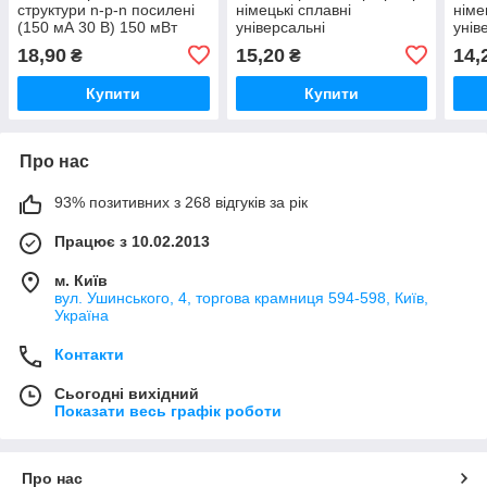
структури n-p-n посилені
німецькі сплавні
німе
(150 мА 30 В) 150 мВт
універсальні
унів
низькочастотні. Ni
низь
18,90
15,20
14,
₴
₴
Купити
Купити
Про нас
93% позитивних з 268 відгуків за рік
Працює з 10.02.2013
м. Київ
вул. Ушинського, 4, торгова крамниця 594-598, Київ,
Україна
Контакти
Сьогодні вихідний
Показати весь графік роботи
Про нас