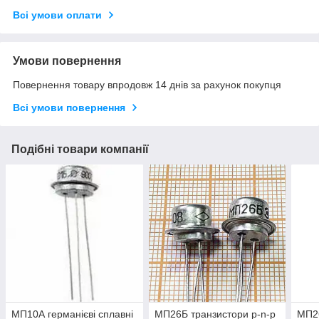
Всі умови оплати
Умови повернення
Повернення товару впродовж 14 днів за рахунок покупця
Всі умови повернення
Подібні товари компанії
МП10А германієві сплавні
МП26Б транзистори p-n-p
МП26