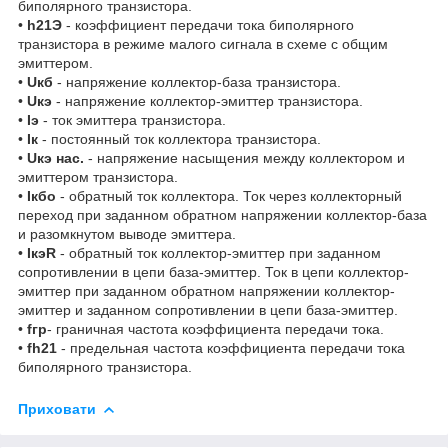
биполярного транзистора.
•
h21Э
- коэффициент передачи тока биполярного
транзистора в режиме малого сигнала в схеме с общим
эмиттером.
•
Uкб
- напряжение коллектор-база транзистора.
•
Uкэ
- напряжение коллектор-эмиттер транзистора.
•
Iэ
- ток эмиттера транзистора.
•
Iк
- постоянный ток коллектора транзистора.
•
Uкэ нас.
- напряжение насыщения между коллектором и
эмиттером транзистора.
•
Iкбо
- обратный ток коллектора. Ток через коллекторный
переход при заданном обратном напряжении коллектор-база
и разомкнутом выводе эмиттера.
•
IкэR
- обратный ток коллектор-эмиттер при заданном
сопротивлении в цепи база-эмиттер. Ток в цепи коллектор-
эмиттер при заданном обратном напряжении коллектор-
эмиттер и заданном сопротивлении в цепи база-эмиттер.
•
fгр
- граничная частота коэффициента передачи тока.
•
fh21
- предельная частота коэффициента передачи тока
биполярного транзистора.
Приховати