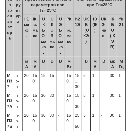
п
ру
параметров при
при Тп=25°С
тр
кт
Тп=25°С
ан
ур
IК.
IК.
U
U
U
РК
h2
UК
IЭ
UК
IК
fh
зи
а
ма
и.
К
К
Э
.
1Э
Б
(IК
Э
Б
21
ст
кс
ма
Б
Э
Б
и.
(U
)
на
О
ор
.
кс
О
R
О
ма
КЭ
с.
(IК
а
.
ма
ма
ма
кс
)
Э
кс
кс
кс
.
R)
.
.
.
м
м
В
В
В
м
В
м
В
мк
М
А
А
Вт
А
А
Гц
М
n-
20
15
15
15
-
15
15
5
1
-
30
1
П3
p-
0
0
...
7
n
30
М
n-
20
15
30
30
-
15
15
5
1
-
30
1
П3
p-
0
0
...
7А
n
30
М
n-
20
15
30
30
-
15
25
5
1
-
30
1
П3
p-
0
0
...
7Б
n
50