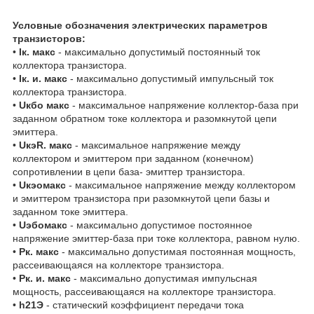
Условные обозначения электрических параметров
транзисторов:
•
Iк. макс
- максимально допустимый постоянный ток
коллектора транзистора.
•
Iк. и. макс
- максимально допустимый импульсный ток
коллектора транзистора.
•
Uкбо макс
- максимальное напряжение коллектор-база при
заданном обратном токе коллектора и разомкнутой цепи
эмиттера.
•
UкэR. макс
- максимальное напряжение между
коллектором и эмиттером при заданном (конечном)
сопротивлении в цепи база- эмиттер транзистора.
•
Uкэомакс
- максимальное напряжение между коллектором
и эмиттером транзистора при разомкнутой цепи базы и
заданном токе эмиттера.
•
Uэбомакс
- максимально допустимое постоянное
напряжение эмиттер-база при токе коллектора, равном нулю.
•
Рк. макс
- максимально допустимая постоянная мощность,
рассеивающаяся на коллекторе транзистора.
•
Рк. и. макс
- максимально допустимая импульсная
мощность, рассеивающаяся на коллекторе транзистора.
•
h21Э
- статический коэффициент передачи тока