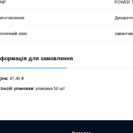
PNP
POWER 
иготовлення
Дискрет
ехнічний опис
завантаж
нформація для замовлення
іна:
47,40 ₴
посіб упаковки:
упаковка 50 шт