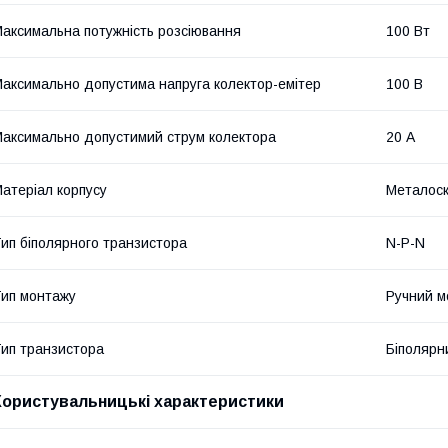
аксимальна потужність розсіювання
100 Вт
аксимально допустима напруга колектор-емітер
100 В
аксимально допустимий струм колектора
20 А
атеріал корпусу
Металос
ип біполярного транзистора
N-P-N
ип монтажу
Ручний м
ип транзистора
Біполярн
Користувальницькі характеристики