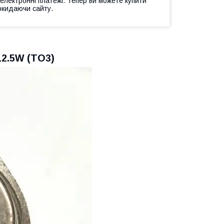
 електронні платежі. Тепер ви можете купити
окидаючи сайту.
12.5W (ТО3)