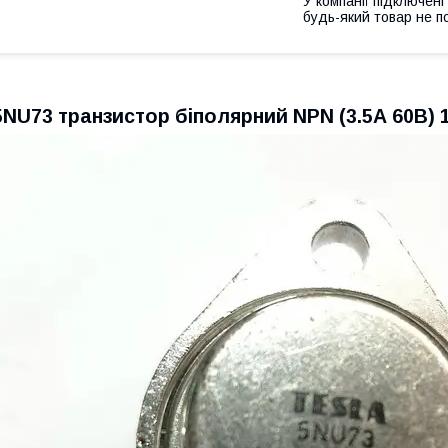
У компанії підключені
будь-який товар не п
5NU73 транзистор біполярний NPN (3.5А 60В) 