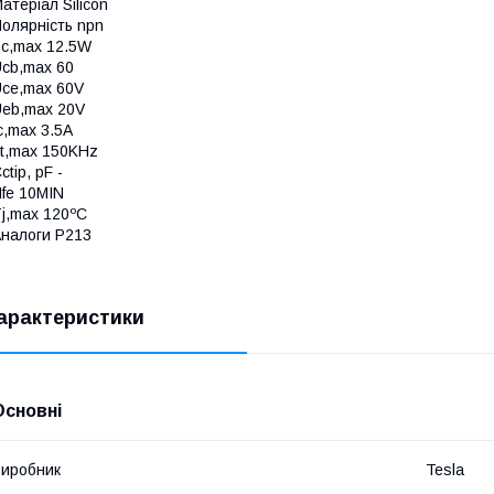
атеріал Silicon
олярність npn
c,max 12.5W
cb,max 60
ce,max 60V
eb,max 20V
c,max 3.5A
t,max 150KHz
ctip, pF -
fe 10MIN
j,max 120ºC
налоги P213
арактеристики
Основні
иробник
Tesla