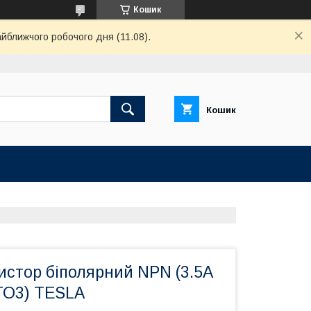
Кошик
айближчого робочого дня (11.08).
Кошик
истор біполярний NPN (3.5А
(ТО3) TESLA