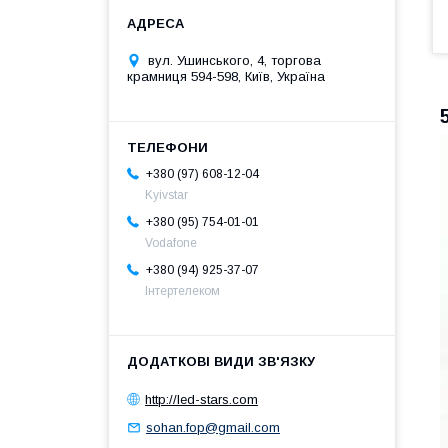
вул. Ушинського, 4, торгова
крамниця 594-598, Київ, Україна
+380 (97) 608-12-04
Kyivstar
+380 (95) 754-01-01
Vodafone
+380 (94) 925-37-07
Інтертелеком
http://led-stars.com
sohan.fop@gmail.com