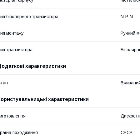
ип біполярного транзистора
N-P-N
ип монтажу
Ручний м
ип транзистора
Біполярн
Додаткові характеристики
Стан
Вживани
Користувальницькі характеристики
иготовлення
Дискрет
раїна походження
СРСР