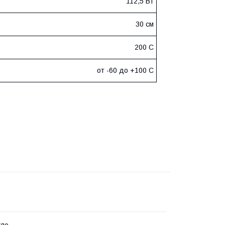
112,5 Вт
30 см
200 С
от -60 до +100 С
кло