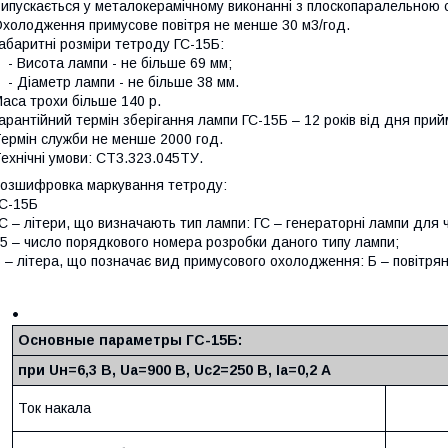
ипускається у металокерамічному виконанні з плоскопаралельною 
холодження примусове повітря не менше 30 м3/год.
абаритні розміри тетроду ГС-15Б:
 Висота лампи - не більше 69 мм;
 Діаметр лампи - не більше 38 мм.
аса трохи більше 140 р.
арантійний термін зберігання лампи ГС-15Б – 12 років від дня пр
ермін служби не менше 2000 год.
ехнічні умови: СТ3.323.045ТУ.
озшифровка маркування тетроду:
С-15Б
С – літери, що визначають тип лампи: ГС – генераторні лампи для 
5 – число порядкового номера розробки даного типу лампи;
 – літера, що позначає вид примусового охолодження: Б – повітрян
Основные параметры ГC-15Б:
при Uн=6,3 В, Uа=900 В, Uс2=250 В, Iа=0,2 А
Ток накала