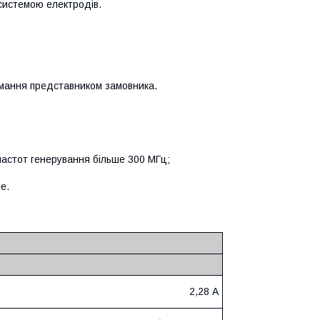
системою електродів.
иймання представником замовника.
частот генерування більше 300 МГц;
е.
2,28 А