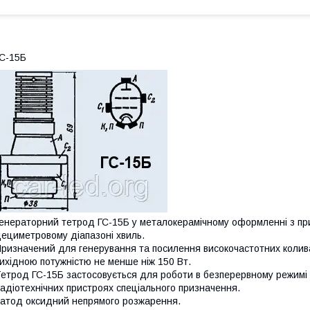
С-15Б
енераторний тетрод ГС-15Б у металокерамічному оформленні з п
ециметровому діапазоні хвиль.
ризначений для генерування та посилення високочастотних коливан
ихідною потужністю не менше ніж 150 Вт.
етрод ГС-15Б застосовується для роботи в безперервному режимі т
адіотехнічних пристроях спеціального призначення.
атод оксидний непрямого розжарення.