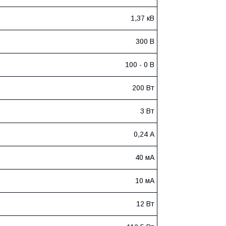
1,37 кВ
300 В
100 - 0 В
200 Вт
3 Вт
0,24 А
40 мА
10 мА
12 Вт