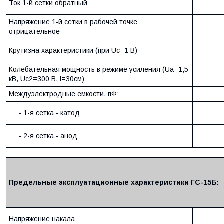
Ток 1-й сетки обратный
Напряжение 1-й сетки в рабочей точке
отрицательное
Крутизна характеристики (при Uс=1 В)
Колебательная мощность в режиме усиления (Uа=1,5
кВ, Uс2=300 В, l=30см)
Междуэлектродные емкости, пФ:
- 1-я сетка - катод
- 2-я сетка - анод
Предельные эксплуатационные характеристики ГС-15Б:
Напряжение накала