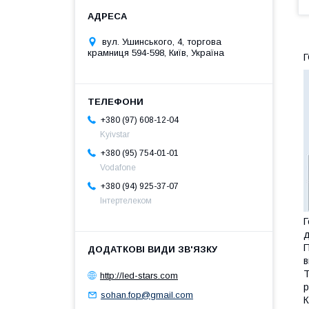
вул. Ушинського, 4, торгова
крамниця 594-598, Київ, Україна
Г
+380 (97) 608-12-04
Kyivstar
+380 (95) 754-01-01
Vodafone
+380 (94) 925-37-07
Інтертелеком
Г
д
П
в
Т
http://led-stars.com
р
sohan.fop@gmail.com
К