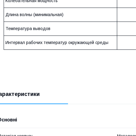
Колебательная мощность
Длина волны (минимальная)
Температура выводов
Интервал рабочих температур окружающей среды
арактеристики
Основні
атеріал корпусу
Металос