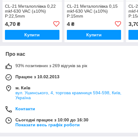
CL-21 Металоплівка 0,22
CL-21 Металоплівка 0,15
CL-2
mkf-630 VAC (±10%)
mkf-630 VAC (±10%)
mkf-
P:22,5mm
P:15mm
P:1
4,70
4
3,7
₴
₴
Купити
Купити
Про нас
93% позитивних з 269 відгуків за рік
Працює з 10.02.2013
м. Київ
вул. Ушинського, 4, торгова крамниця 594-598, Київ,
Україна
Контакти
Сьогодні працює з 10:00 до 16:30
Показати весь графік роботи