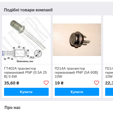
Подібні товари компанії
ГТ402А транзистор
П214А транзистор
П214
германієвий PNP (0.5А 25
германієвий PNP (5А 60В)
герм
В) 0.6W
10W
10W
35,60
19
22,
₴
₴
Купити
Купити
Про нас