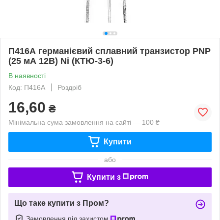
П416А германієвий сплавний транзистор PNP
(25 мА 12В) Ni (КТЮ-3-6)
В наявності
Код: П416А
Роздріб
16,60
₴
Мінімальна сума замовлення на сайті — 100 ₴
Купити
або
Купити з
Що таке купити з Пром?
Замовлення під захистом