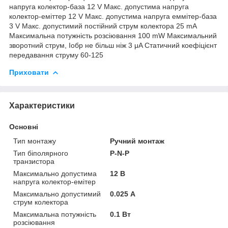
напруга колектор-база 12 V Макс. допустима напруга
колектор-еміттер 12 V Макс. допустима напруга еммітер-база
3 V Макс. допустимий постійний струм колектора 25 mA
Максимальна потужність розсіювання 100 mW Максимальний
зворотний струм, Ioбр не більш ніж 3 μA Статичний коефіцієнт
передавання струму 60-125
Приховати
Характеристики
Основні
Тип монтажу
Ручний монтаж
Тип біполярного
P-N-P
транзистора
Максимально допустима
12 В
напруга колектор-емітер
Максимально допустимий
0.025 А
струм колектора
Максимальна потужність
0.1 Вт
розсіювання