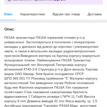
Опис
Характеристики
Відгуки про товар
Доставка
Опис
П416А транзистори П416А германієві сплавні p-n-p
універсальні. Застосовуються в посилених і генераторних
каскадах у діапазоні від довгих до коротких і ультракоротких
хвиль, а також в імпульсних каскадах радіоелектроночних
пристроїв.Виведення емітера на буртиці корпусу маркується
кольоровою точкою. Найменування П416А Транзистор
Функціональний тип біполярний Типорозмір корпусу
вітчизняний КТЮ-3-6 Структура p-n-p Дата випуску Торгова
марка ОАО Квазар, Київ Країна походження СРСР
ШП3.365.001 ТУ Різновид приймання "5" Матеріал корпусу
металостляний Тип виведення гнучке Робоче положення
будь-яке Фактичне маркування П416А Тип пакування
поліет.пакет Стан паковання самоупаковка Кратність
відвантаження 1 Габаритні розміри L*W*H 11,7х40 Висота
корпусу 8 mm Довжина виводів 32 mm Маса виробу, гр. 1,5
Англійська транскрипція Transistor P416A Макс. допустима