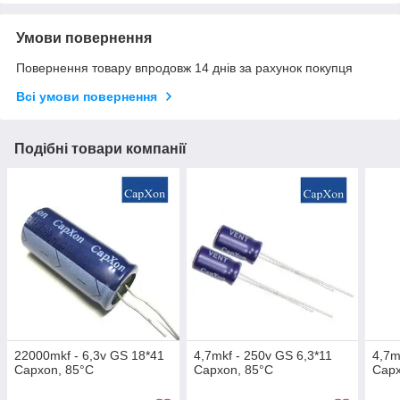
Умови повернення
Повернення товару впродовж 14 днів за рахунок покупця
Всі умови повернення
Подібні товари компанії
22000mkf - 6,3v GS 18*41
4,7mkf - 250v GS 6,3*11
4,7m
Capxon, 85°C
Capxon, 85°C
Capx