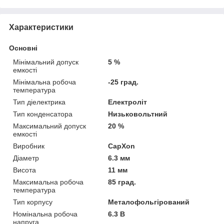
Характеристики
Основні
Мінімальний допуск
5 %
емкості
Мінімальна робоча
-25 град.
температура
Тип діелектрика
Електроліт
Тип конденсатора
Низьковольтний
Максимальний допуск
20 %
емкості
Виробник
CapXon
Діаметр
6.3 мм
Висота
11 мм
Максимальна робоча
85 град.
температура
Тип корпусу
Металофольгірований
Номінальна робоча
6.3 В
напруга