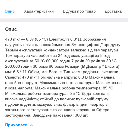
Опис
Характеристики
Відгуки про товар
Доставка
Опис
470 mkf — 6,3v (85 °C) Електроліт 6,3*11 Зображення
слугують тільки для ознайомлення Зм. специфікації продукту
Термін експлуатації конденсатора залежно від температури
Температура час роботи за 24 год експлуатації за 8 год
експлуатації за 50 °C 60,000 годин 7 років 20 років за 30 °C
200,000 годин 30 років 86 років Розміри (Ø Діаметр * Висота),
мм: 6,3 * 11 Об'єм, мл: Вага, г: Тип клем: радіальні висновки
Ємність: 470 mkf Номінальна напруга: 6,3 В Максимальна
постійна напруга: Максимальна пікова напруга: Максимальна
пікова напруга: Максимальна робоча температура: 85 °C
Мінімальна робоча температура: -25 °C Додаткові дані:
висока надійність; стійкий до великих пульсацій струму;
підходить для згладжувальних фільтрів, для інверторів
загального застосування та ланцюгів керування Сфера
застосування: Заводське паковання: 300 шт.
Приховати