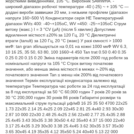
жорсткими виведеннями, 105 °C. Виробник SAMWHA. -
широкий діапазон робочої температури -40 (-25) ~ + 105 °C —
додані вироби заввишки 20 мм, з низьким профілем (діапазон
напруги 160~500 V) Конденсатори серія HE Температурний
діапазон WV≤ 400: -40~+105oC, WV =450: -25~+105oC Струм
витоку (макс.) I = 3 °CV (μA) (після 5 хвилин) Допустиме
відхилення місткості ±20% за 120 Гц, 20 °C Діелектричні
втрати (tanult) за 120 Гц, 20 °C (макс) У разі ємності > 1000
мкФ: tan gran збільшується на 0,01 на кожні 1000 мкФ WV 6.3,
10 16 25, 35 50, 63 80, 100 1660~4 450 Tan trat 0.50 0.40 0.35
0.25 0.20 0.15 0.20 Зміна параметрів після 2000 год роботи за
номінальної напруги та 105 °C Строк витоку початкове
значення, або менша зміна місткості в межах +-20% від
початкового значення Tan ≤ менш ніж 200% від початкового
значення Термін експлуатації конденсатора залежно від
температури Температура час роботи за 24 год експлуатації
за 8 год експлуатації за 50 °C 60,000 годин 7 років 20 років за
30 °C 200,000 годин 30 років 86 років Габаритні розміри та
максимальний струм пульсації μф/мВ 16 25 35 50 4700 22x25
1.73 22x35 2.14 25.4x25 2.09 22x45 2.81 25.4x40 2.93 30x30
2.87 10 000 22x30 2.48 25.4x25 2.56 22x40 2.77 25.4x35 2.88
25.4x45 3.43 30x35 3.38 30x50 4.42 35x40 4.37 15 000 22x40
3.17 25.4x35 3.29 30x30 3.38 25.4x45 3.62 30x35 3.57 35x30
3.65 30x45 4.19 35x35 4.12 35x50 5.24 40x40 5.13 22 000