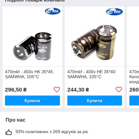
470mkf - 450v HK 35*45
470mkf - 400v HE 35*40
470m
SAMWHA, 105°C
SAMWHA, 105°C
Kend
конд
елек
296,50
244,30
260
₴
₴
5.00
Купити
Купити
Про нас
93% позитивних з 269 відгуків за рік