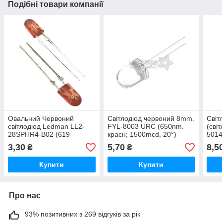
Подібні товари компанії
Овальний Червоний
Світлодіод червоний 8mm.
Світ
світлодіод Ledman LL2-
FYL-8003 URC (650nm.
(сві
28SPHR4-B02 (619–
красн; 1500mcd, 20°)
5014
624nm), 832–915 mcd
круглий, прозорий, 20°
(630
3,30
5,70
8,5
₴
₴
FORYARD
про
Купити
Купити
Про нас
93% позитивних з 269 відгуків за рік