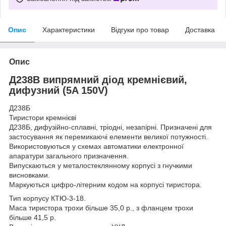
Опис
Характеристики
Відгуки про товар
Доставка
Опис
Д238В випрямний діод кремнієвий,
дифузний (5A 150V)
Д238Б
Тиристори кремнієві
Д238Б, дифузійно-сплавні, тріодні, незапірні. Призначені для
застосування як перемикаючі елементи великої потужності.
Використовуються у схемах автоматики електронної
апаратури загального призначення.
Випускаються у металостеклянному корпусі з гнучкими
висновками.
Маркуються цифро-літерним кодом на корпусі тиристора.
Тип корпусу КТЮ-3-18.
Маса тиристора трохи більше 35,0 р., з фланцем трохи
більше 41,5 р.