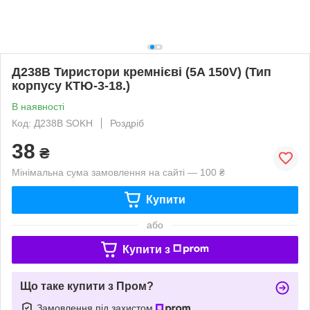
Д238В Тиристори кремнієві (5A 150V) (Тип
корпусу КТЮ-3-18.)
В наявності
Код: Д238В SOKH
Роздріб
38
₴
Мінімальна сума замовлення на сайті — 100 ₴
Купити
або
Купити з
Що таке купити з Пром?
Замовлення під захистом