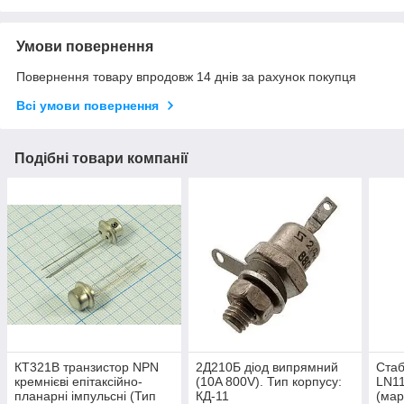
Умови повернення
Повернення товару впродовж 14 днів за рахунок покупця
Всі умови повернення
Подібні товари компанії
КТ321В транзистор NPN
2Д210Б діод випрямний
Стаб
кремнієві епітаксійно-
(10A 800V). Тип корпусу:
LN1
планарні імпульсні (Тип
КД-11
(мар