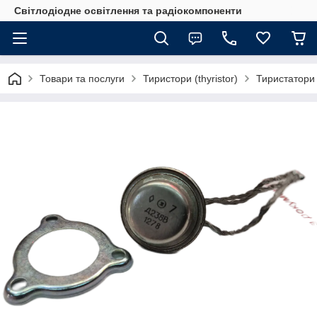
Світлодіодне освітлення та радіокомпоненти
Товари та послуги
Тиристори (thyristor)
Тиристатори 