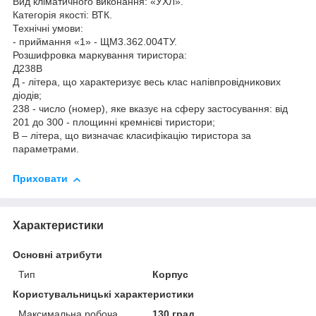
Вид кліматичного виконання: «УХЛ».
Категорія якості: ВТК.
Технічні умови:
- приймання «1» - ЩМ3.362.004ТУ.
Розшифровка маркування тиристора:
Д238В
Д - літера, що характеризує весь клас напівпровідникових
діодів;
238 - число (номер), яке вказує на сферу застосування: від
201 до 300 - площинні кремнієві тиристори;
В – літера, що визначає класифікацію тиристора за
параметрами.
Приховати
Характеристики
Основні атрибути
Тип
Корпус
Користувальницькі характеристики
Максимальна робоча
130 град.