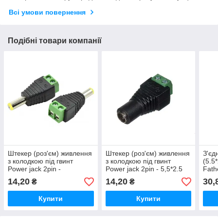
Всі умови повернення
Подібні товари компанії
Штекер (роз'єм) живлення
Штекер (роз'єм) живлення
З'єд
з колодкою під гвинт
з колодкою під гвинт
(5.5*
Power jack 2pin -
Power jack 2pin - 5,5*2.5
Fath
(5,5*2,1mm) Father
mm Mother
14,20
14,20
30,
₴
₴
Купити
Купити