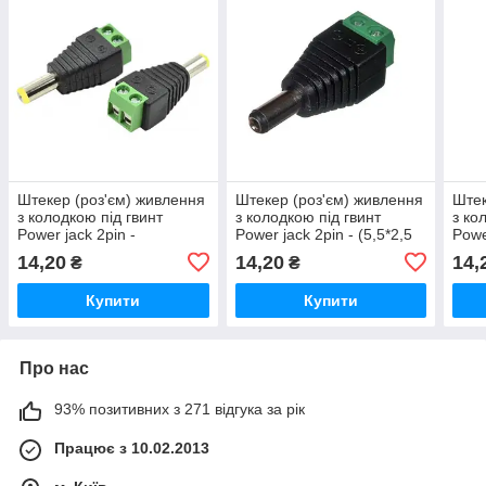
Штекер (роз'єм) живлення
Штекер (роз'єм) живлення
Штек
з колодкою під гвинт
з колодкою під гвинт
з ко
Power jack 2pin -
Power jack 2pin - (5,5*2,5
Powe
(5,5*2,1mm) Father
mm) Father
mm 
14,20
14,20
14,
₴
₴
Купити
Купити
Про нас
93% позитивних з 271 відгука за рік
Працює з 10.02.2013